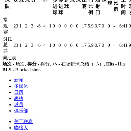
球
次
球
球
分
时
少
多
进
球
球
比
门
场
球
上
球
比
队
进
进
球
赛
比
射
时
例
球
球
例
门
间
常
规
23
1
2
3
-6
4
1
0
0
0
0
0
17
5.9
0.7
0
0
-
6:41
9
赛
SHL
总
23
1
2
3
-6
4
1
0
0
0
0
0
17
5.9
0.7
0
0
-
6:41
9
共
词汇表
场次
- 场次,
得分
- 得分,
+/-
- 在场进球总结（+/-）,
Hits
- Hits,
BLS
- Blocked shots
新闻
多媒体
日历
表格
球员
俱乐部
关于联赛
聯絡人