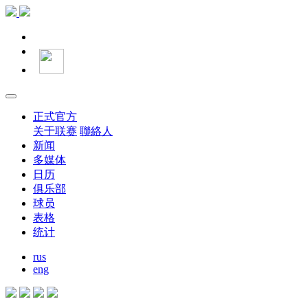
正式官方
关于联赛
聯絡人
新闻
多媒体
日历
俱乐部
球员
表格
统计
rus
eng