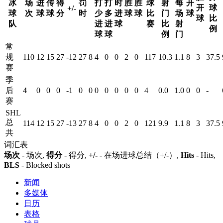
冰
场
进
传
得
罚
打
打
时
胜
胜
球
射
每
开
开
球
+/-
球
次
球
球
分
时
少
多
进
球
球
比
门
场
球
球
比
队
进
进
球
赛
比
射
例
球
球
例
门
常
规
110
12
15
27
-12
27
8
4
0
0
2
0
117
10.3
1.1
8
3
37.5
赛
季
后
4
0
0
0
-1
0
0
0
0
0
0
0
4
0.0
1.0
0
0
-
赛
SHL
总
114
12
15
27
-13
27
8
4
0
0
2
0
121
9.9
1.1
8
3
37.5
共
词汇表
场次
- 场次,
得分
- 得分,
+/-
- 在场进球总结（+/-）,
Hits
- Hits,
BLS
- Blocked shots
新闻
多媒体
日历
表格