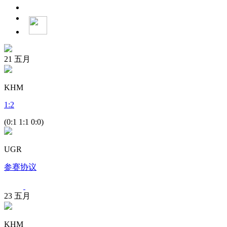
21
五月
KHM
1
:
2
(0:1 1:1 0:0)
UGR
参赛协议
23
五月
KHM