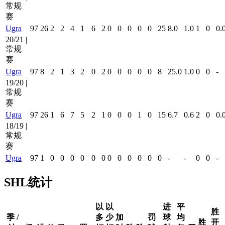
常规
赛
Ugra
97
26
2
2
4
1
6
2
0
0
0
0
0
25
8.0
1.0
1
0
0.
20/21 |
常规
赛
Ugra
97
8
2
1
3
2
0
2
0
0
0
0
0
8
25.0
1.0
0
0
-
19/20 |
常规
赛
Ugra
97
26
1
6
7
5
2
1
0
0
0
1
0
15
6.7
0.6
2
0
0.
18/19 |
常规
赛
Ugra
97
1
0
0
0
0
0
0
0
0
0
0
0
0
-
-
0
0
-
SHL统计
以
以
进
平
胜
季 /
多
少
加
罚
球
均
胜
开