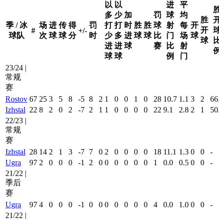
以
以
进
平
多
少
加
罚
球
均
胜
季 / 冰
场
进
传
得
罚
打
打
时
胜
胜
球
射
每
开
开
#
+/-
球队
次
球
球
分
时
少
多
进
球
球
比
门
场
球
球
进
进
球
赛
比
射
球
球
例
门
23/24 |
常规
赛
Rostov
67
25
3
5
8
-5
8
2
1
0
0
1
0
28
10.7
1.1
3
2
66
Izhstal
22
8
2
0
2
-7
2
1
1
0
0
0
0
22
9.1
2.8
2
1
50
22/23 |
常规
赛
Izhstal
28
14
2
1
3
-7
7
0
2
0
0
0
0
18
11.1
1.3
0
0
-
Ugra
97
2
0
0
0
-1
2
0
0
0
0
0
0
1
0.0
0.5
0
0
-
21/22 |
季后
赛
Ugra
97
4
0
0
0
-1
0
0
0
0
0
0
0
4
0.0
1.0
0
0
-
21/22 |