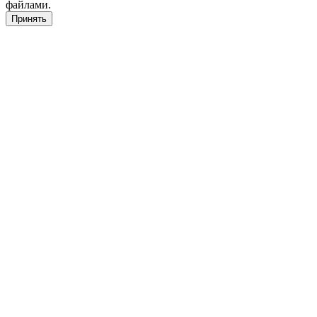
файлами.
Принять