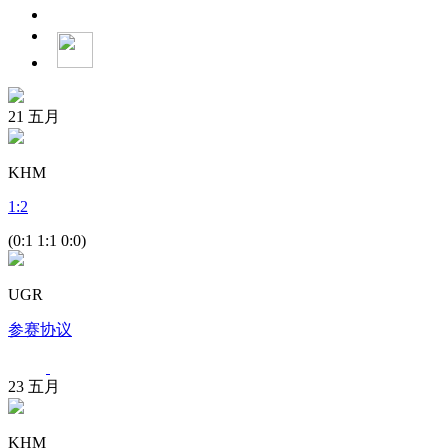
21
五月
KHM
1
:
2
(0:1 1:1 0:0)
UGR
参赛协议
23
五月
KHM