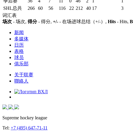
季后赛
36
4
7
11
0
46
2
1
1
SHL总共
266
60
56
116
22
212
40
17
3
词汇表
场次
- 场次,
得分
- 得分,
+/-
- 在场进球总结（+/-）,
Hits
- Hits,
B
新闻
多媒体
日历
表格
球员
俱乐部
关于联赛
聯絡人
Supreme hockey league
Tel:
+7 (495) 647-71-11