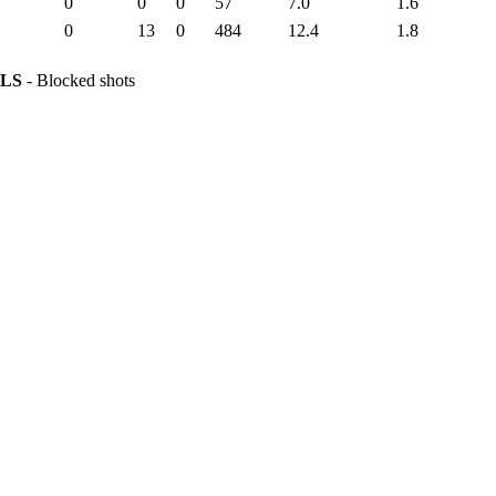
0
0
0
57
7.0
1.6
0
13
0
484
12.4
1.8
LS
- Blocked shots