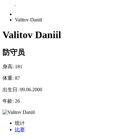
Valitov Daniil
Valitov Daniil
防守员
身高:
181
体重:
87
出生日:
09.06.2000
年龄:
26
统计
比赛