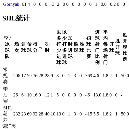
Gornyak
61
4
0
0
0
-3
2
0
0
0
0
0
0
1
0.0
0.2
0
0
SHL统计
以
以
进
平
胜
季 /
多
少
加
罚
球
均
胜
开
冰
场
进
传
得
罚
打
打
时
胜
胜
球
射
每
开
开
球
+/-
球
次
球
球
分
时
少
多
进
球
球
比
门
场
球
球
比
队
进
进
球
赛
比
射
例
球
球
例
门
常
规
206
17
59
76
28
28
9
8
0
1
3
0
369
4.6
1.8
2
1
50.0
赛
季
后
26
6
10
16
0
12
1
5
0
0
0
0
46
13.0
1.8
0
0
-
赛
SHL
总
232
23
69
92
28
40
10
13
0
1
3
0
415
5.5
1.8
2
1
50.0
共
词汇表