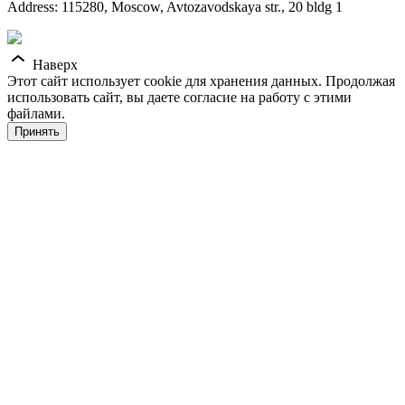
Address: 115280, Moscow, Avtozavodskaya str., 20 bldg 1
Наверх
Этот сайт использует cookie для хранения данных. Продолжая
использовать сайт, вы даете согласие на работу с этими
файлами.
Принять