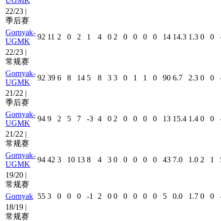
UGMK
22/23 |
季后赛
Gornyak-
92
11
2
0
2
1
4
0
2
0
0
0
0
14
14.3
1.3
0
0
UGMK
22/23 |
常规赛
Gornyak-
92
39
6
8
14
5
8
3
3
0
1
1
0
90
6.7
2.3
0
0
UGMK
21/22 |
季后赛
Gornyak-
94
9
2
5
7
-3
4
0
2
0
0
0
0
13
15.4
1.4
0
0
UGMK
21/22 |
常规赛
Gornyak-
94
42
3
10
13
8
4
3
0
0
0
0
0
43
7.0
1.0
2
1
UGMK
19/20 |
常规赛
Gornyak
55
3
0
0
0
-1
2
0
0
0
0
0
0
5
0.0
1.7
0
0
18/19 |
常规赛