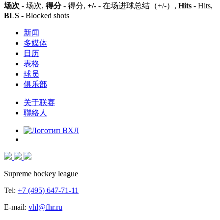
场次
- 场次,
得分
- 得分,
+/-
- 在场进球总结（+/-）,
Hits
- Hits,
BLS
- Blocked shots
新闻
多媒体
日历
表格
球员
俱乐部
关于联赛
聯絡人
Supreme hockey league
Tel:
+7 (495) 647-71-11
E-mail:
vhl@fhr.ru