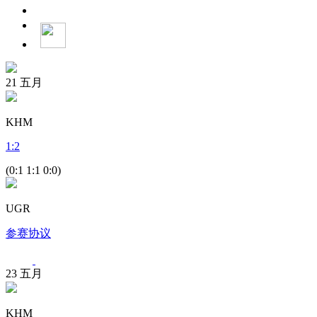
21
五月
KHM
1
:
2
(0:1 1:1 0:0)
UGR
参赛协议
23
五月
KHM