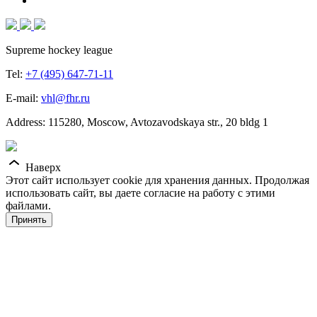
Supreme hockey league
Tel:
+7 (495) 647-71-11
E-mail:
vhl@fhr.ru
Address: 115280, Moscow, Avtozavodskaya str., 20 bldg 1
Наверх
Этот сайт использует cookie для хранения данных. Продолжая
использовать сайт, вы даете согласие на работу с этими
файлами.
Принять