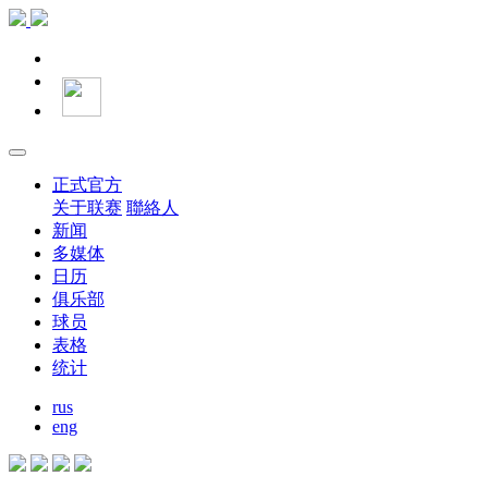
正式官方
关于联赛
聯絡人
新闻
多媒体
日历
俱乐部
球员
表格
统计
rus
eng