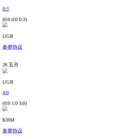
0
:
3
(0:0 0:0 0:3)
UGR
参赛协议
26
五月
UGR
4
:
0
(0:0 1:0 3:0)
KHM
参赛协议