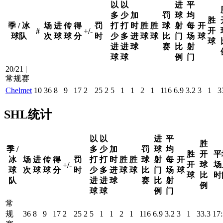
以
以
进
平
多
少
加
罚
球
均
胜
季 / 冰
场
进
传
得
罚
打
打
时
胜
胜
球
射
每
开
开
#
+/-
球队
次
球
球
分
时
少
多
进
球
球
比
门
场
球
球
进
进
球
赛
比
射
球
球
例
门
20/21 |
常规赛
Chelmet
10
36
8
9
17
2
25
2
5
1
1
2
1
116
6.9
3.2
3
1
3
SHL统计
以
以
进
平
胜
季 /
多
少
加
罚
球
均
胜
开
平
冰
场
进
传
得
罚
打
打
时
胜
胜
球
射
每
开
开
球
场
+/-
球
次
球
球
分
时
少
多
进
球
球
比
门
场
球
球
比
时
队
进
进
球
赛
比
射
例
球
球
例
门
常
规
36
8
9
17
2
25
2
5
1
1
2
1
116
6.9
3.2
3
1
33.3
17