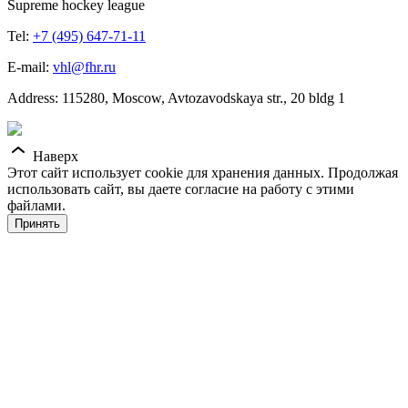
Supreme hockey league
Tel:
+7 (495) 647-71-11
E-mail:
vhl@fhr.ru
Address: 115280, Moscow, Avtozavodskaya str., 20 bldg 1
Наверх
Этот сайт использует cookie для хранения данных. Продолжая
использовать сайт, вы даете согласие на работу с этими
файлами.
Принять