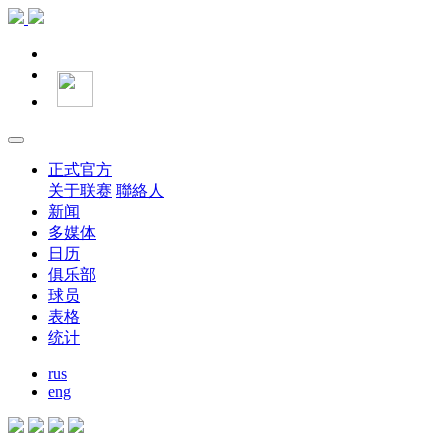
正式官方
关于联赛
聯絡人
新闻
多媒体
日历
俱乐部
球员
表格
统计
rus
eng