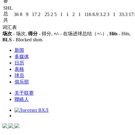
赛
SHL
总
36
8
9
17
2
25
2
5
1
1
2
1
116
6.9
3.2
3
1
33.3
17
共
词汇表
场次
- 场次,
得分
- 得分,
+/-
- 在场进球总结（+/-）,
Hits
- Hits,
BLS
- Blocked shots
新闻
多媒体
日历
表格
球员
俱乐部
关于联赛
聯絡人