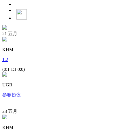
21
五月
KHM
1
:
2
(0:1 1:1 0:0)
UGR
参赛协议
23
五月
KHM