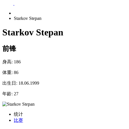
Starkov Stepan
Starkov Stepan
前锋
身高:
186
体重:
86
出生日:
18.06.1999
年龄:
27
统计
比赛