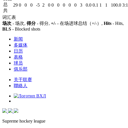
总
29
0
0
0
-5
2
0
0
0
0
0
0
3
0.0
0.1
1
1
100.0
3:
共
词汇表
场次
- 场次,
得分
- 得分,
+/-
- 在场进球总结（+/-）,
Hits
- Hits,
BLS
- Blocked shots
新闻
多媒体
日历
表格
球员
俱乐部
关于联赛
聯絡人
Supreme hockey league