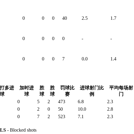
0
0
0
40
2.5
1.7
0
0
0
0
-
-
0
0
0
7
0.0
1.4
打多进
加时进
胜
胜
罚球比
进球射门比
平均每场射
球
球
球
球
赛
例
门
0
5
2
473
6.8
2.3
0
2
0
50
10.0
2.8
0
7
2
523
7.1
2.3
LS
- Blocked shots