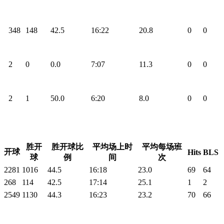
348
148
42.5
16:22
20.8
0
0
2
0
0.0
7:07
11.3
0
0
2
1
50.0
6:20
8.0
0
0
胜开
胜开球比
平均场上时
平均每场班
开球
Hits
BLS
球
例
间
次
2281
1016
44.5
16:18
23.0
69
64
268
114
42.5
17:14
25.1
1
2
2549
1130
44.3
16:23
23.2
70
66