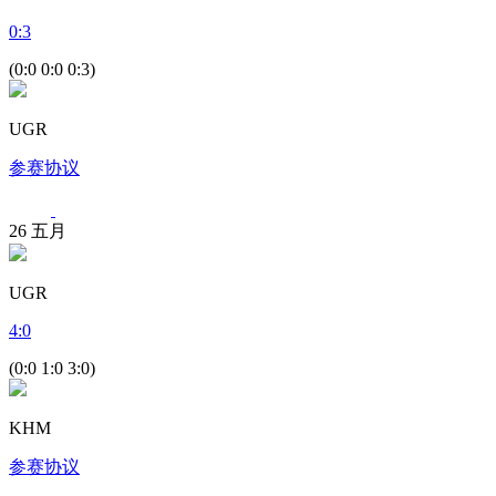
0
:
3
(0:0 0:0 0:3)
UGR
参赛协议
26
五月
UGR
4
:
0
(0:0 1:0 3:0)
KHM
参赛协议