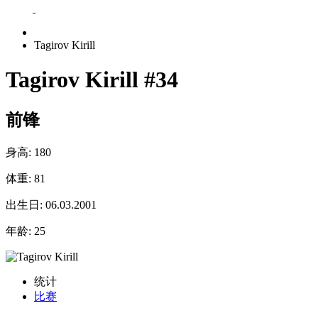
Tagirov Kirill
Tagirov Kirill
#34
前锋
身高:
180
体重:
81
出生日:
06.03.2001
年龄:
25
统计
比赛