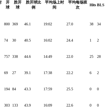
射
开
胜开
胜开球比
平均场上时
平均每场班
Hits
BLS
球
球
例
间
次
800
369
46.1
19:02
27.0
38
34
74
30
40.5
16:02
24.4
1
2
757
338
44.6
14:49
22.0
25
28
69
27
39.1
17:38
22.2
6
2
194
84
43.3
17:59
25.5
0
0
303
133
43.9
16:09
22.6
0
0