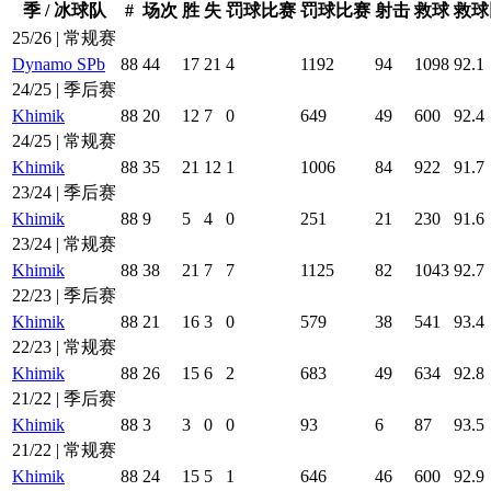
季 / 冰球队
#
场次
胜
失
罚球比赛
罚球比赛
射击
救球
救球
25/26 | 常规赛
Dynamo SPb
88
44
17
21
4
1192
94
1098
92.1
24/25 | 季后赛
Khimik
88
20
12
7
0
649
49
600
92.4
24/25 | 常规赛
Khimik
88
35
21
12
1
1006
84
922
91.7
23/24 | 季后赛
Khimik
88
9
5
4
0
251
21
230
91.6
23/24 | 常规赛
Khimik
88
38
21
7
7
1125
82
1043
92.7
22/23 | 季后赛
Khimik
88
21
16
3
0
579
38
541
93.4
22/23 | 常规赛
Khimik
88
26
15
6
2
683
49
634
92.8
21/22 | 季后赛
Khimik
88
3
3
0
0
93
6
87
93.5
21/22 | 常规赛
Khimik
88
24
15
5
1
646
46
600
92.9