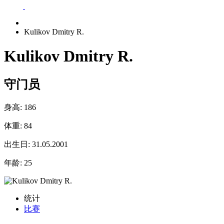
Kulikov Dmitry R.
Kulikov Dmitry R.
守门员
身高:
186
体重:
84
出生日:
31.05.2001
年龄:
25
统计
比赛