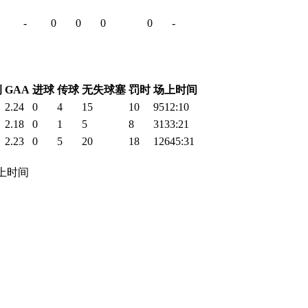
-
0
0
0
0
-
例
GAA
进球
传球
无失球塞
罚时
场上时间
2.24
0
4
15
10
9512:10
2.18
0
1
5
8
3133:21
2.23
0
5
20
18
12645:31
 场上时间