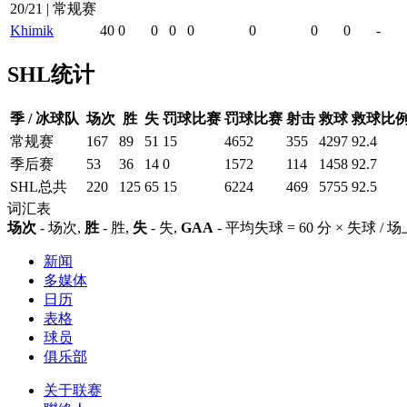
20/21 | 常规赛
Khimik
40
0
0
0
0
0
0
0
-
SHL统计
季 / 冰球队
场次
胜
失
罚球比赛
罚球比赛
射击
救球
救球比
常规赛
167
89
51
15
4652
355
4297
92.4
季后赛
53
36
14
0
1572
114
1458
92.7
SHL总共
220
125
65
15
6224
469
5755
92.5
词汇表
场次
- 场次,
胜
- 胜,
失
- 失,
GAA
- 平均失球 = 60 分 × 失球 /
新闻
多媒体
日历
表格
球员
俱乐部
关于联赛