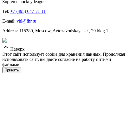
Supreme hockey league
Tel:
+7 (495) 647-71-11
E-mail:
vhl@fhr.ru
Address: 115280, Moscow, Avtozavodskaya str., 20 bldg 1
Наверх
Этот сайт использует cookie для хранения данных. Продолжая
использовать сайт, вы даете согласие на работу с этими
файлами.
Принять