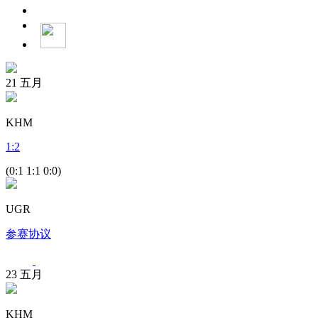
21
五月
KHM
1
:
2
(0:1 1:1 0:0)
UGR
参赛协议
23
五月
KHM