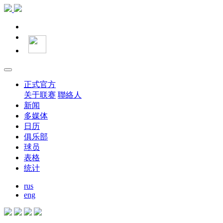
正式官方
关于联赛
聯絡人
新闻
多媒体
日历
俱乐部
球员
表格
统计
rus
eng