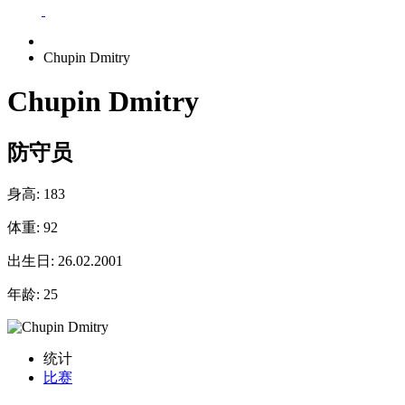
Chupin Dmitry
Chupin Dmitry
防守员
身高:
183
体重:
92
出生日:
26.02.2001
年龄:
25
统计
比赛