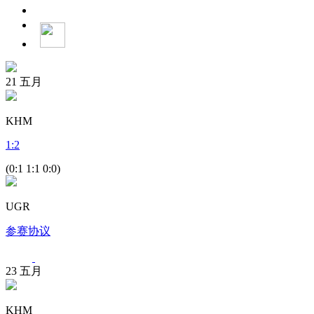
21
五月
KHM
1
:
2
(0:1 1:1 0:0)
UGR
参赛协议
23
五月
KHM