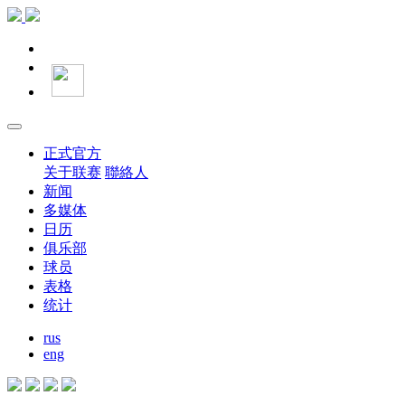
正式官方
关于联赛
聯絡人
新闻
多媒体
日历
俱乐部
球员
表格
统计
rus
eng