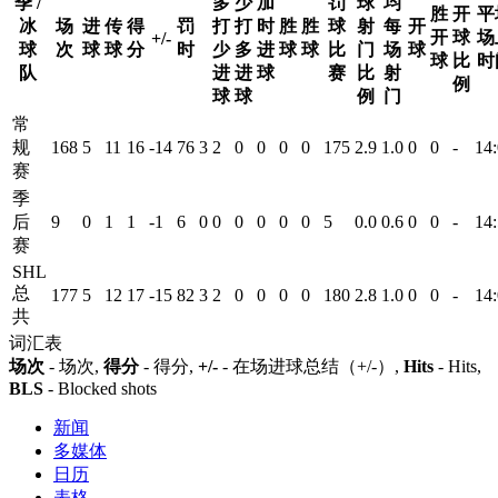
季 /
多
少
加
罚
球
均
胜
开
平
冰
场
进
传
得
罚
打
打
时
胜
胜
球
射
每
开
开
球
场
+/-
球
次
球
球
分
时
少
多
进
球
球
比
门
场
球
球
比
时
队
进
进
球
赛
比
射
例
球
球
例
门
常
规
168
5
11
16
-14
76
3
2
0
0
0
0
175
2.9
1.0
0
0
-
14
赛
季
后
9
0
1
1
-1
6
0
0
0
0
0
0
5
0.0
0.6
0
0
-
14
赛
SHL
总
177
5
12
17
-15
82
3
2
0
0
0
0
180
2.8
1.0
0
0
-
14
共
词汇表
场次
- 场次,
得分
- 得分,
+/-
- 在场进球总结（+/-）,
Hits
- Hits,
BLS
- Blocked shots
新闻
多媒体
日历
表格