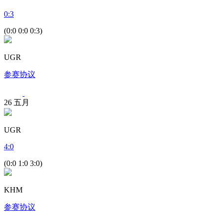
0
:
3
(0:0 0:0 0:3)
UGR
参赛协议
26
五月
UGR
4
:
0
(0:0 1:0 3:0)
KHM
参赛协议