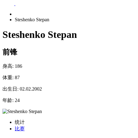
Steshenko Stepan
Steshenko Stepan
前锋
身高:
186
体重:
87
出生日:
02.02.2002
年龄:
24
统计
比赛