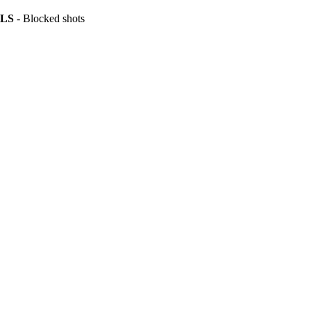
LS
- Blocked shots