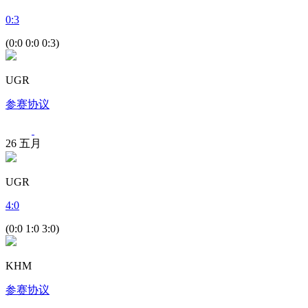
0
:
3
(0:0 0:0 0:3)
UGR
参赛协议
26
五月
UGR
4
:
0
(0:0 1:0 3:0)
KHM
参赛协议