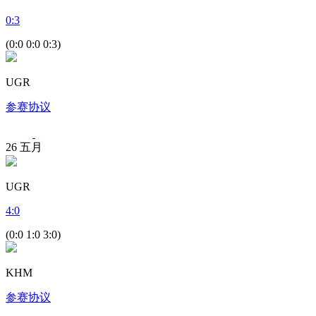
0
:
3
(0:0 0:0 0:3)
UGR
参赛协议
26
五月
UGR
4
:
0
(0:0 1:0 3:0)
KHM
参赛协议