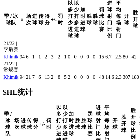
以
以
进
平
多
少
加
罚
球
均
胜
季 / 冰
场
进
传
得
罚
打
打
时
胜
胜
球
射
每
开
开
#
+/-
球队
次
球
球
分
时
少
多
进
球
球
比
门
场
球
球
进
进
球
赛
比
射
球
球
例
门
21/22 |
季后赛
Khimik
94
6
1
1
2
3
2
1
0
0
0
0
0
15
6.7
2.5
80
42
21/22 |
常规赛
Khimik
94
21
7
6
13
2
8
5
2
0
0
0
0
48
14.6
2.3
307
180
SHL统计
以
以
进
平
胜
季 /
多
少
加
罚
球
均
胜
开
冰
场
进
传
得
罚
打
打
时
胜
胜
球
射
每
开
开
球
+/-
球
次
球
球
分
时
少
多
进
球
球
比
门
场
球
球
比
队
进
进
球
赛
比
射
例