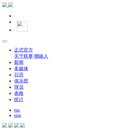
正式官方
关于联赛
聯絡人
新闻
多媒体
日历
俱乐部
球员
表格
统计
rus
eng