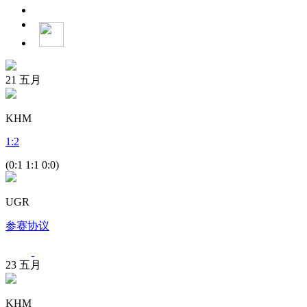
21
五月
KHM
1
:
2
(0:1 1:1 0:0)
UGR
参赛协议
23
五月
KHM