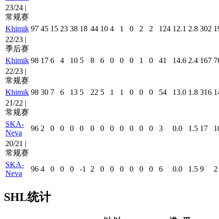
23/24 |
常规赛
Khimik
97
45
15
23
38
18
44
10
4
1
0
2
2
124
12.1
2.8
302
1
22/23 |
季后赛
Khimik
98
17
6
4
10
5
8
6
0
0
0
1
0
41
14.6
2.4
167
7
22/23 |
常规赛
Khimik
98
30
7
6
13
5
22
5
1
1
0
0
0
54
13.0
1.8
316
1
21/22 |
常规赛
SKA-
96
2
0
0
0
0
0
0
0
0
0
0
0
3
0.0
1.5
17
1
Neva
20/21 |
常规赛
SKA-
96
4
0
0
0
-1
2
0
0
0
0
0
0
6
0.0
1.5
9
2
Neva
SHL统计