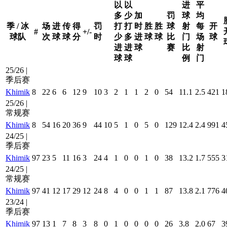
以
以
进
平
多
少
加
罚
球
均
季 / 冰
场
进
传
得
罚
打
打
时
胜
胜
球
射
每
开
#
+/-
球队
次
球
球
分
时
少
多
进
球
球
比
门
场
球
进
进
球
赛
比
射
球
球
例
门
25/26 |
季后赛
Khimik
8
22
6
6
12
9
10
3
2
1
1
2
0
54
11.1
2.5
421
1
25/26 |
常规赛
Khimik
8
54
16
20
36
9
44
10
5
1
0
5
0
129
12.4
2.4
991
4
24/25 |
季后赛
Khimik
97
23
5
11
16
3
24
4
1
0
0
1
0
38
13.2
1.7
555
3
24/25 |
常规赛
Khimik
97
41
12
17
29
12
24
8
4
0
0
1
1
87
13.8
2.1
776
4
23/24 |
季后赛
Khimik
97
13
1
7
8
3
8
0
1
0
0
0
0
26
3.8
2.0
67
3