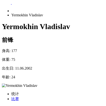
Yermokhin Vladislav
Yermokhin Vladislav
前锋
身高:
177
体重:
75
出生日:
11.06.2002
年龄:
24
统计
比赛