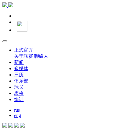
正式官方
关于联赛
聯絡人
新闻
多媒体
日历
俱乐部
球员
表格
统计
rus
eng