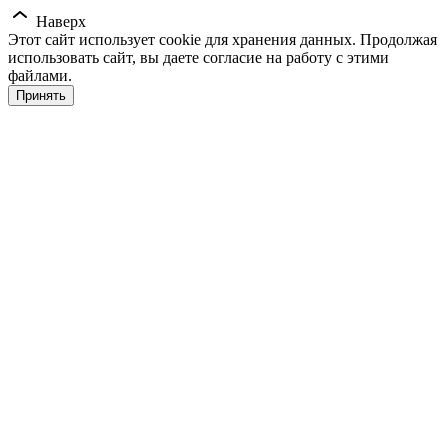
Наверх
Этот сайт использует cookie для хранения данных. Продолжая
использовать сайт, вы даете согласие на работу с этими
файлами.
Принять