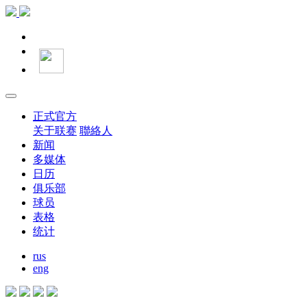
正式官方
关于联赛
聯絡人
新闻
多媒体
日历
俱乐部
球员
表格
统计
rus
eng