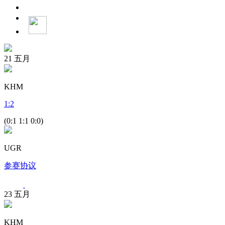
21
五月
KHM
1
:
2
(0:1 1:1 0:0)
UGR
参赛协议
23
五月
KHM