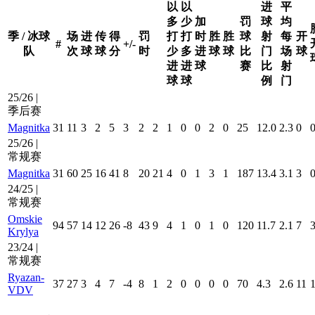
以
以
进
平
多
少
加
罚
球
均
季 / 冰球
场
进
传
得
罚
打
打
时
胜
胜
球
射
每
开
#
+/-
队
次
球
球
分
时
少
多
进
球
球
比
门
场
球
进
进
球
赛
比
射
球
球
例
门
25/26 |
季后赛
Magnitka
31
11
3
2
5
3
2
2
1
0
0
2
0
25
12.0
2.3
0
25/26 |
常规赛
Magnitka
31
60
25
16
41
8
20
21
4
0
1
3
1
187
13.4
3.1
3
24/25 |
常规赛
Omskie
94
57
14
12
26
-8
43
9
4
1
0
1
0
120
11.7
2.1
7
Krylya
23/24 |
常规赛
Ryazan-
37
27
3
4
7
-4
8
1
2
0
0
0
0
70
4.3
2.6
11
VDV