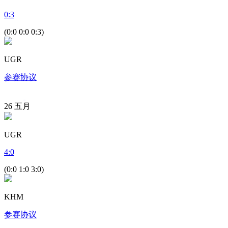
0
:
3
(0:0 0:0 0:3)
UGR
参赛协议
26
五月
UGR
4
:
0
(0:0 1:0 3:0)
KHM
参赛协议