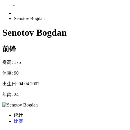
Senotov Bogdan
Senotov Bogdan
前锋
身高:
175
体重:
90
出生日:
04.04.2002
年龄:
24
统计
比赛