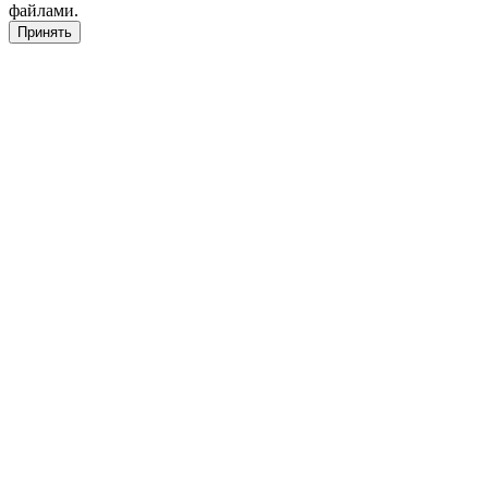
файлами.
Принять