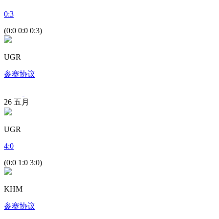
0
:
3
(0:0 0:0 0:3)
UGR
参赛协议
26
五月
UGR
4
:
0
(0:0 1:0 3:0)
KHM
参赛协议