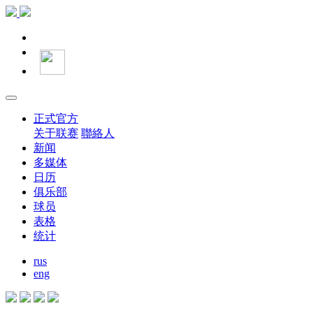
正式官方
关于联赛
聯絡人
新闻
多媒体
日历
俱乐部
球员
表格
统计
rus
eng