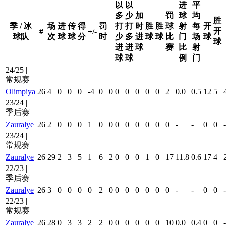
以
以
进
平
多
少
加
罚
球
均
胜
季 / 冰
场
进
传
得
罚
打
打
时
胜
胜
球
射
每
开
开
#
+/-
球队
次
球
球
分
时
少
多
进
球
球
比
门
场
球
球
进
进
球
赛
比
射
球
球
例
门
24/25 |
常规赛
Olimpiya
26
4
0
0
0
-4
0
0
0
0
0
0
0
2
0.0
0.5
12
5
23/24 |
季后赛
Zauralye
26
2
0
0
0
1
0
0
0
0
0
0
0
0
-
-
0
0
-
23/24 |
常规赛
Zauralye
26
29
2
3
5
1
6
2
0
0
0
1
0
17
11.8
0.6
17
4
22/23 |
季后赛
Zauralye
26
3
0
0
0
0
2
0
0
0
0
0
0
0
-
-
0
0
-
22/23 |
常规赛
Zauralye
26
28
0
3
3
2
2
0
0
0
0
0
0
10
0.0
0.4
0
0
-