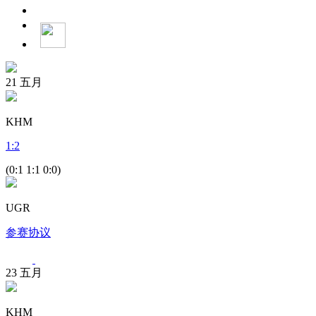
21
五月
KHM
1
:
2
(0:1 1:1 0:0)
UGR
参赛协议
23
五月
KHM