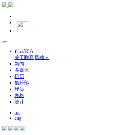
正式官方
关于联赛
聯絡人
新闻
多媒体
日历
俱乐部
球员
表格
统计
rus
eng