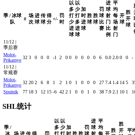
以
以
进
平
多
少
加
罚
球
均
胜
季 / 冰球
场
进
传
得
罚
打
打
时
胜
胜
球
射
每
开
开
#
+/-
队
次
球
球
分
时
少
多
进
球
球
比
门
场
球
球
进
进
球
赛
比
射
球
球
例
门
11/12 |
季后赛
Molot-
32
3
0
0
0
-1
2
0
0
0
0
0
0
6
0.0
2.0
0
0
-
Prikamye
11/12 |
常规赛
Molot-
32
20
2
6
8
1
2
1
0
1
0
0
0
27
7.4
1.4
14
5
3
Prikamye
Sputnik
77
18
3
12
15
-6
42
2
1
0
0
1
0
38
7.9
2.1
10
1
1
SHL统计
以
以
进
平
胜
季 /
多
少
加
罚
球
均
胜
开
平
冰
场
进
传
得
罚
打
打
时
胜
胜
球
射
每
开