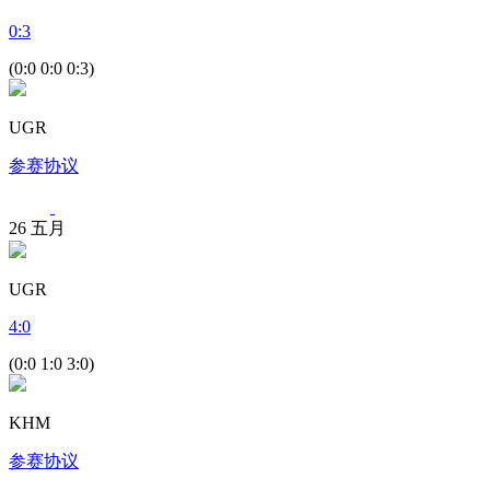
0
:
3
(0:0 0:0 0:3)
UGR
参赛协议
26
五月
UGR
4
:
0
(0:0 1:0 3:0)
KHM
参赛协议