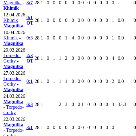
Magnitka
-
3:7
28
1
0
0
0
0
0
0
0
0
0
0
0
0
-
0
Khimik
12.04.2026
0:1
Khimik
-
28
1
0
0
0
0
0
0
0
0
0
0
0
1
0.0
0
ОТ
Magnitka
10.04.2026
Khimik
-
0:3
28
1
0
0
0
1
4
0
0
0
0
0
0
1
0.0
0
Magnitka
29.03.2026
Torpedo-
2:3
28
1
0
1
1
2
0
0
0
0
0
0
0
4
0.0
0
Gorky
-
ОТ
Magnitka
27.03.2026
Torpedo-
0:1
28
1
0
1
1
1
0
0
0
0
0
0
0
2
0.0
0
Gorky
-
Magnitka
24.03.2026
Magnitka
6:3
28
1
1
1
2
3
0
0
1
0
0
0
0
3
33.3
0
-
Torpedo-
Gorky
22.03.2026
Magnitka
3:1
28
1
0
0
0
0
0
0
0
0
0
0
0
0
-
0
-
Torpedo-
Gorky