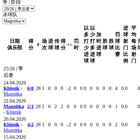
季 | 阶段
冰球队
以
以
进
平
多
少
加
罚
球
均
日期
得
场
进
传
得
罚
打
打
时
胜
胜
球
射
每
#
+/-
俱乐部
分
次
球
球
分
时
少
多
进
球
球
比
门
场
进
进
球
赛
比
射
球
球
例
门
25/26 | 季
后赛
24.04.2026
Khimik
-
6:0
28
1
0
0
0
-2
0
0
0
0
0
0
0
4
0.0
0
Magnitka
22.04.2026
Magnitka
2:1
28
1
0
2
2
0
0
0
0
0
0
0
0
1
0.0
0
-
Khimik
20.04.2026
Khimik
-
4:2
28
1
0
0
0
-2
0
0
0
0
0
0
0
2
0.0
0
Magnitka
15.04.2026