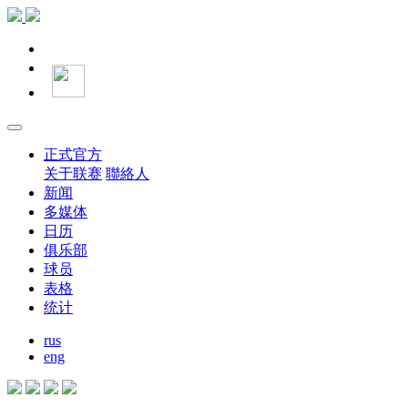
正式官方
关于联赛
聯絡人
新闻
多媒体
日历
俱乐部
球员
表格
统计
rus
eng