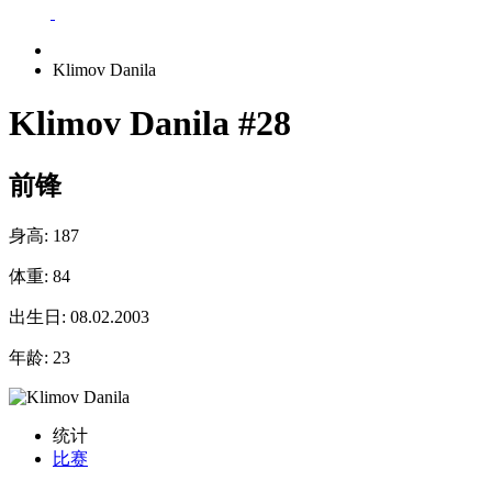
Klimov Danila
Klimov Danila
#28
前锋
身高:
187
体重:
84
出生日:
08.02.2003
年龄:
23
统计
比赛