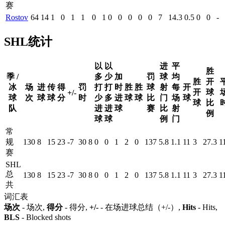
赛
Rostov
64
14
1
0
1
1
0
1
0
0
0
0
0
7
14.3
0.5
0
0
-
SHL统计
以
以
进
平
胜
季 /
多
少
加
罚
球
均
胜
开
冰
场
进
传
得
罚
打
打
时
胜
胜
球
射
每
开
开
球
+/-
球
次
球
球
分
时
少
多
进
球
球
比
门
场
球
球
比
队
进
进
球
赛
比
射
例
球
球
例
门
常
规
130
8
15
23
-7
30
8
0
0
1
2
0
137
5.8
1.1
11
3
27.3
1
赛
SHL
总
130
8
15
23
-7
30
8
0
0
1
2
0
137
5.8
1.1
11
3
27.3
1
共
词汇表
场次
- 场次,
得分
- 得分,
+/-
- 在场进球总结（+/-）,
Hits
- Hits,
BLS
- Blocked shots