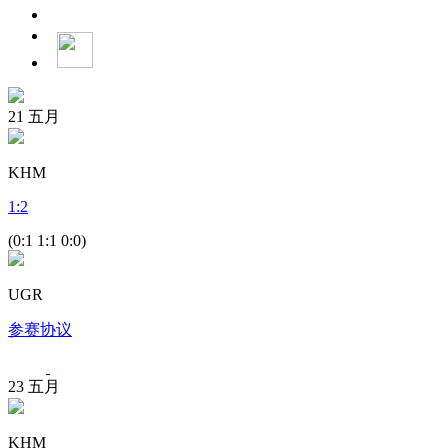
21
五月
KHM
1
:
2
(0:1 1:1 0:0)
UGR
参赛协议
23
五月
KHM