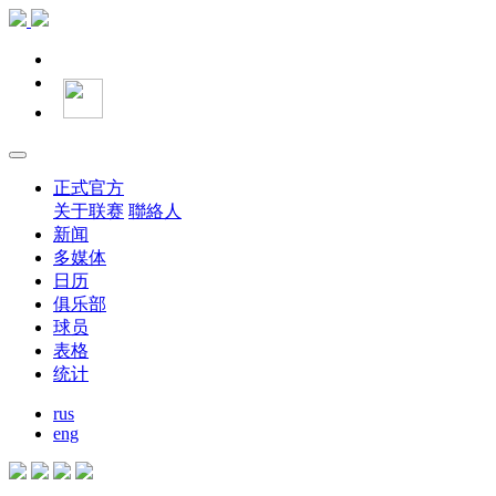
正式官方
关于联赛
聯絡人
新闻
多媒体
日历
俱乐部
球员
表格
统计
rus
eng