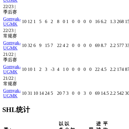
UGMK
22/23 |
季后赛
Gornyak-
10
12
1
5
6
2
8
0
1
0
0
0
0
16
6.2
1.3
268
1
UGMK
22/23 |
常规赛
Gornyak-
10
32
6
9
15
7
22
4
2
0
0
0
0
69
8.7
2.2
577
3
UGMK
21/22 |
季后赛
Gornyak-
10
10
1
2
3
-3
4
1
0
0
0
0
0
22
4.5
2.2
174
8
UGMK
21/22 |
常规赛
Gornyak-
10
31
10
14
24
5
20
7
3
0
0
3
0
69
14.5
2.2
542
3
UGMK
SHL统计
以
以
进
平