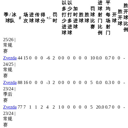
以
以
进
平
胜
多
少
加
罚
球
均
胜
开
季 / 冰
场
进
传
得
罚
打
打
时
胜
胜
球
射
每
开
开
球
#
+/-
球队
次
球
球
分
时
少
多
进
球
球
比
门
场
球
球
比
进
进
球
赛
比
射
例
球
球
例
门
25/26 |
常规
赛
Zvezda
44
15
0
0
0
-6
2
0
0
0
0
0
0
10
0.0
0.7
0
0
-
24/25 |
常规
赛
Zvezda
88
16
0
0
0
-3
2
0
0
0
0
0
0
5
0.0
0.3
0
0
-
23/24 |
季后
赛
Zvezda
77
7
1
1
2
4
2
1
0
0
0
0
0
5
20.0
0.7
0
0
-
23/24 |
常规
赛