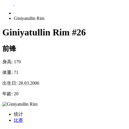
Giniyatullin Rim
Giniyatullin Rim
#26
前锋
身高:
179
体重:
71
出生日:
28.03.2006
年龄:
20
统计
比赛