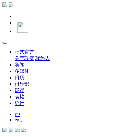
正式官方
关于联赛
聯絡人
新闻
多媒体
日历
俱乐部
球员
表格
统计
rus
eng