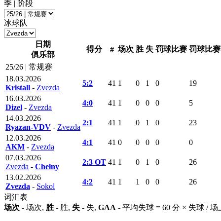
季 | 阶段
冰球队
日期
得分
场次
胜
失
罚球比赛
罚球比赛
#
俱乐部
25/26 | 常规赛
18.03.2026
5:2
41
1
0
1
0
19
Kristall
-
Zvezda
16.03.2026
4:0
41
1
0
0
0
5
Dizel
-
Zvezda
14.03.2026
2:1
41
1
0
1
0
23
Ryazan-VDV
-
Zvezda
12.03.2026
4:1
41
0
0
0
0
0
AKM
-
Zvezda
07.03.2026
2:3 ОТ
41
1
0
1
0
26
Zvezda
-
Chelny
13.02.2026
4:2
41
1
1
0
0
26
Zvezda
-
Sokol
词汇表
场次
- 场次,
胜
- 胜,
失
- 失,
GAA
- 平均失球 = 60 分 × 失球 /