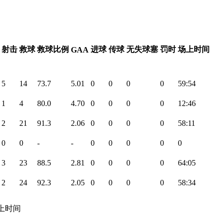
射击
救球
救球比例
进球
传球
无失球塞
罚时
场上时间
GAA
5
14
73.7
5.01
0
0
0
0
59:54
1
4
80.0
4.70
0
0
0
0
12:46
2
21
91.3
2.06
0
0
0
0
58:11
0
0
-
-
0
0
0
0
0
3
23
88.5
2.81
0
0
0
0
64:05
2
24
92.3
2.05
0
0
0
0
58:34
 场上时间