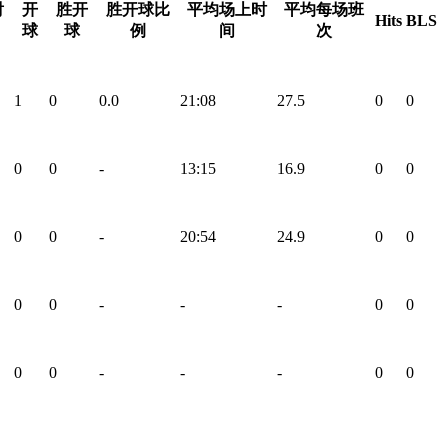
射
开
胜开
胜开球比
平均场上时
平均每场班
Hits
BLS
球
球
例
间
次
1
0
0.0
21:08
27.5
0
0
0
0
-
13:15
16.9
0
0
0
0
-
20:54
24.9
0
0
0
0
-
-
-
0
0
0
0
-
-
-
0
0