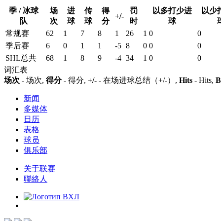
季 / 冰球
场
进
传
得
罚
以多打少进
以少
+/-
队
次
球
球
分
时
球
常规赛
62
1
7
8
1
26
1
0
0
季后赛
6
0
1
1
-5
8
0
0
0
SHL总共
68
1
8
9
-4
34
1
0
0
词汇表
场次
- 场次,
得分
- 得分,
+/-
- 在场进球总结（+/-）,
Hits
- Hits,
B
新闻
多媒体
日历
表格
球员
俱乐部
关于联赛
聯絡人