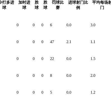
少打多进
加时进
胜
胜
罚球比
进球射门比
平均每场
球
球
球
球
赛
例
门
0
0
0
6
0.0
3.0
0
0
0
47
2.1
1.1
0
0
0
22
0.0
1.5
0
0
0
8
0.0
2.0
0
0
0
5
0.0
1.2