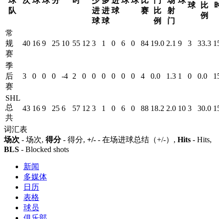
球
次
球
球
分
时
少
多
进
球
球
比
门
场
球
球
比
队
进
进
球
赛
比
射
例
球
球
例
门
常
规
40
16
9
25
10
55
12
3
1
0
6
0
84
19.0
2.1
9
3
33.3
1
赛
季
后
3
0
0
0
-4
2
0
0
0
0
0
0
4
0.0
1.3
1
0
0.0
1
赛
SHL
总
43
16
9
25
6
57
12
3
1
0
6
0
88
18.2
2.0
10
3
30.0
1
共
词汇表
场次
- 场次,
得分
- 得分,
+/-
- 在场进球总结（+/-）,
Hits
- Hits,
BLS
- Blocked shots
新闻
多媒体
日历
表格
球员
俱乐部