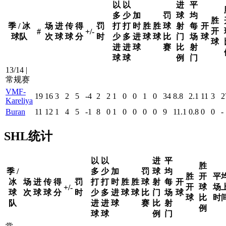
以
以
进
平
多
少
加
罚
球
均
胜
季 / 冰
场
进
传
得
罚
打
打
时
胜
胜
球
射
每
开
开
#
+/-
球队
次
球
球
分
时
少
多
进
球
球
比
门
场
球
球
进
进
球
赛
比
射
球
球
例
门
13/14 |
常规赛
VMF-
19
16
3
2
5
-4
2
2
1
0
0
1
0
34
8.8
2.1
11
3
2
Kareliya
Buran
11
12
1
4
5
-1
8
0
1
0
0
0
0
9
11.1
0.8
0
0
-
SHL统计
以
以
进
平
胜
季 /
多
少
加
罚
球
均
胜
开
平
冰
场
进
传
得
罚
打
打
时
胜
胜
球
射
每
开
开
球
场
+/-
球
次
球
球
分
时
少
多
进
球
球
比
门
场
球
球
比
时
队
进
进
球
赛
比
射
例
球
球
例
门