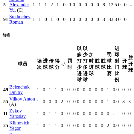
5
Alexander
1
1
1
2
1
0
1
0
0
0
0
0
8
12.5
0
0
-
Yu.
(C)
Sukhochev
91
1
1
0
1
0
0
1
0
0
0
0
0
3
33.3
0
0
-
Roman
前锋
以
以
进
多
少
加
罚
球
胜
场
进
传
得
罚
打
打
时
胜
胜
球
射
开
球员
开
+/-
次
球
球
分
时
少
多
进
球
球
比
门
球
球
进
进
球
赛
比
球
球
例
Belenchuk
49
1
0
1
1
0
0
0
0
0
0
0
0
1
0.0
0
0
Dmitry
Vilkov Anton
55
1
0
0
0
2
0
0
0
0
0
0
0
1
0.0
8
3
(A)
Zykov
11
1
0
1
1
0
0
0
0
0
0
0
0
0
-
0
0
Yaroslav
Klimovich
25
1
0
1
1
0
0
0
0
0
0
0
0
2
0.0
0
0
Yegor