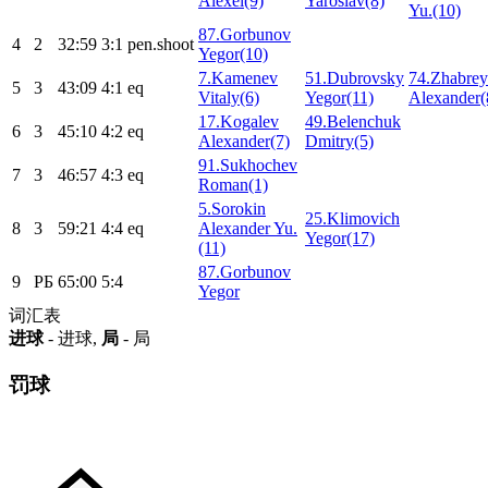
Alexei(9)
Yaroslav(8)
Yu.(10)
87.Gorbunov
4
2
32:59
3:1
pen.shoot
Yegor(10)
7.Kamenev
51.Dubrovsky
74.Zhabre
5
3
43:09
4:1
eq
Vitaly(6)
Yegor(11)
Alexander(
17.Kogalev
49.Belenchuk
6
3
45:10
4:2
eq
Alexander(7)
Dmitry(5)
91.Sukhochev
7
3
46:57
4:3
eq
Roman(1)
5.Sorokin
25.Klimovich
8
3
59:21
4:4
eq
Alexander Yu.
Yegor(17)
(11)
87.Gorbunov
9
РБ
65:00
5:4
Yegor
词汇表
进球
- 进球,
局
- 局
罚球