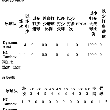
以多打少词汇表
以
以少
以
少
以多
以多打
以多
以少
打多
场
多
打
冰球队
打少
少进球
打少
打多
无失
PPGA
次
打
多
进球
比例
失球
次
球比
少
进
例
球
Dynamo-
1
4
0
0.0
0
1
0
100.0
0
Altai
HC
1
1
0
0.0
0
4
0
100.0
0
Tambov
词汇表
场次
- 场次
总共进球
场
空
罚
5 x
5 x
5 x
4 x
4 x
3 x
3 x
3 x
4 x
冰球队
5
4
3
4
3
3
4
5
5
次
网
球
HC
1
3
0
0
0
0
0
0
0
0
0
1
5
Tambov
Dynamo-