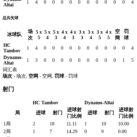
1
4
0
0
0
0
0
0
0
0
0
0
4
Altai
总共失球
场
空
罚
5 x
5 x
5 x
4 x
4 x
3 x
3 x
3 x
4 x
冰球队
5
4
3
4
3
3
4
5
5
次
网
球
HC
1
4
0
0
0
0
0
0
0
0
0
0
4
Tambov
Dynamo-
1
3
0
0
0
0
0
0
0
0
0
1
5
Altai
词汇表
场次
- 场次,
空网
- 空网,
罚球
- 罚球
射门
HC Tambov
Dynamo-Altai
进球射
进球射
局
进球
射门
进球
射门
门比例
门比例
1局
2
18
11.11
1
10
10.00
2局
1
7
14.29
0
9
0.00