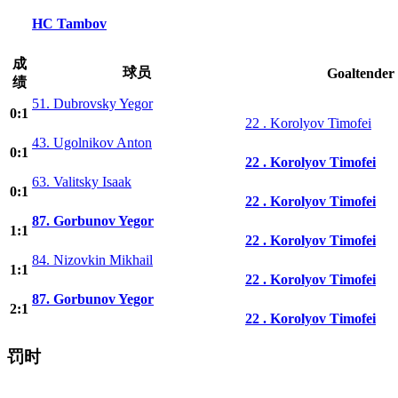
HC Tambov
成
球员
Goaltender
绩
51. Dubrovsky Yegor
0:1
22 . Korolyov Timofei
43. Ugolnikov Anton
0:1
22 . Korolyov Timofei
63. Valitsky Isaak
0:1
22 . Korolyov Timofei
87. Gorbunov Yegor
1:1
22 . Korolyov Timofei
84. Nizovkin Mikhail
1:1
22 . Korolyov Timofei
87. Gorbunov Yegor
2:1
22 . Korolyov Timofei
罚时