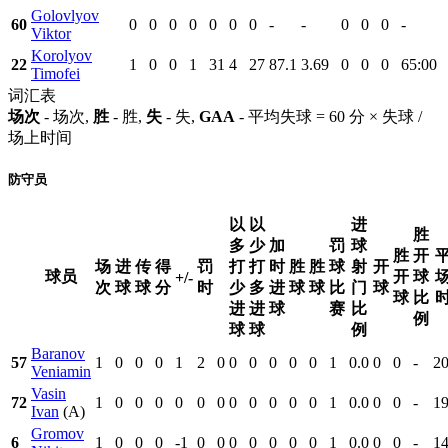
Golovlyov
60
0
0
0
0
0
0
0
-
-
0
0
0
-
Viktor
Korolyov
22
1
0
0
1
31
4
27
87.1
3.69
0
0
0
65:00
Timofei
词汇表
场次
- 场次,
胜
- 胜,
失
- 失,
GAA
- 平均失球 = 60 分 × 失球 /
场上时间
防守员
以
以
进
胜
多
少
加
罚
球
胜
开
场
进
传
得
罚
打
打
时
胜
胜
球
射
开
球员
开
球
+/-
次
球
球
分
时
少
多
进
球
球
比
门
球
球
比
进
进
球
赛
比
例
球
球
例
Baranov
57
1
0
0
0
1
2
0
0
0
0
0
0
1
0.0
0
0
-
20
Veniamin
Vasin
72
1
0
0
0
0
0
0
0
0
0
0
0
1
0.0
0
0
-
19
Ivan
(A)
Gromov
6
1
0
0
0
-1
0
0
0
0
0
0
0
1
0.0
0
0
-
14