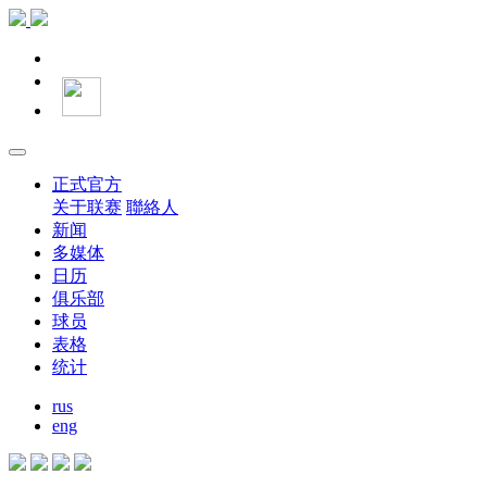
正式官方
关于联赛
聯絡人
新闻
多媒体
日历
俱乐部
球员
表格
统计
rus
eng