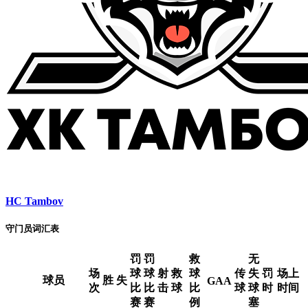
HC Tambov
守门员词汇表
罚
罚
救
无
场
球
球
射
救
球
传
失
罚
场上
球员
胜
失
GAA
次
比
比
击
球
比
球
球
时
时间
赛
赛
例
塞