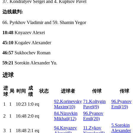
37. Kondratyev Sergei and 4. Kuptsov Pavel
边线裁判:
66. Pyrkhov Vladimir and 59. Shamin Yegor
18:48
Knyazev Alexei
45:10
Kogalev Alexander
46:57
Sukhochev Roman
59:21
Sorokin Alexander Yu.
进球
进
成
局
时间
状态
进球者
传球
传球
球
绩
92.Korinevsky
71.Koltygin
96.Pyanov
1
1
10:23
1:0
eq
Maxim(10)
Pavel(9)
Emil(19)
84.Nizovkin
96.Pyanov
2
1
16:48
2:0
eq
Mikhail(12)
Emil(20)
5.Sorokin
94.Knyazev
11.Zykov
3
1
18:48
2:1
eq
Alexander