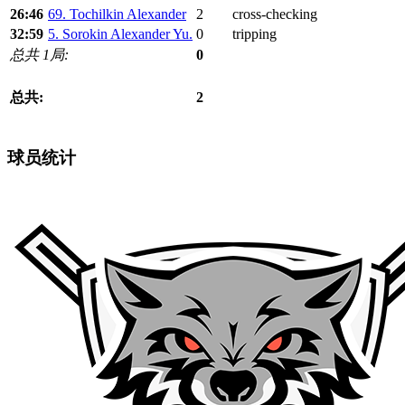
26:46
69. Tochilkin Alexander
2
cross-checking
32:59
5. Sorokin Alexander Yu.
0
tripping
总共 1局:
0
总共:
2
球员统计