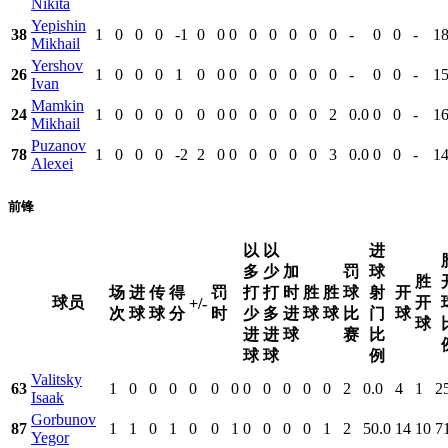
Nikita
Yepishin
38
1
0
0
0
-1
0
0
0
0
0
0
0
0
-
0
0
-
18
Mikhail
Yershov
26
1
0
0
0
1
0
0
0
0
0
0
0
0
-
0
0
-
15
Ivan
Mamkin
24
1
0
0
0
0
0
0
0
0
0
0
0
2
0.0
0
0
-
16
Mikhail
Puzanov
78
1
0
0
0
-2
2
0
0
0
0
0
0
3
0.0
0
0
-
14
Alexei
前锋
以
以
进
多
少
加
罚
球
胜
场
进
传
得
罚
打
打
时
胜
胜
球
射
开
球员
开
+/-
次
球
球
分
时
少
多
进
球
球
比
门
球
球
进
进
球
赛
比
球
球
例
Valitsky
63
1
0
0
0
0
0
0
0
0
0
0
0
2
0.0
4
1
2
Isaak
Gorbunov
87
1
1
0
1
0
0
1
0
0
0
0
1
2
50.0
14
10
7
Yegor