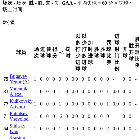
场次
- 场次,
胜
- 胜,
失
- 失,
GAA
- 平均失球 = 60 分 × 失球 /
场上时间
防守员
以
以
进
多
少
加
罚
球
胜
场
进
传
得
罚
打
打
时
胜
胜
球
射
开
球员
开
+/-
次
球
球
分
时
少
多
进
球
球
比
门
球
球
进
进
球
赛
比
球
球
例
Bugayev
75
1
0
0
0
0
0
0
0
0
0
0
0
0
-
0
0
-
Yegor
(A)
Varennik
81
1
0
0
0
1
0
0
0
0
0
0
0
1
0.0
0
0
-
Alexei
Kulikovsky
77
1
0
0
0
1
0
0
0
0
0
0
0
1
0.0
0
0
-
Artyom
Putintsev
7
1
0
0
0
-2
0
0
0
0
0
0
0
0
-
0
0
-
Vsevolod
Sinitsky
54
1
0
0
0
1
0
0
0
0
0
0
0
2
0.0
0
0
-
Ivan
Sorokin