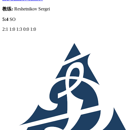
教练:
Reshetnikov Sergei
5:4
SO
2:1
1:0
1:3
0:0
1:0