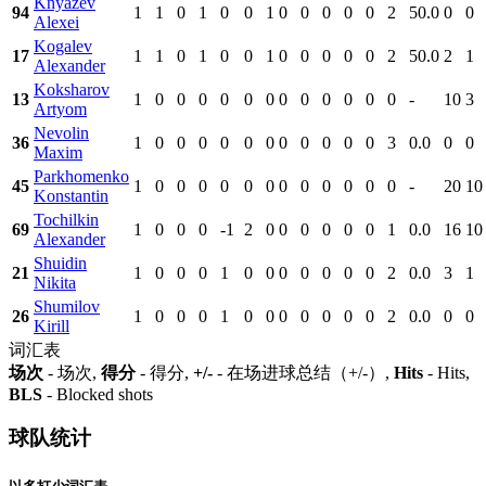
Knyazev
94
1
1
0
1
0
0
1
0
0
0
0
0
2
50.0
0
0
Alexei
Kogalev
17
1
1
0
1
0
0
1
0
0
0
0
0
2
50.0
2
1
Alexander
Koksharov
13
1
0
0
0
0
0
0
0
0
0
0
0
0
-
10
3
Artyom
Nevolin
36
1
0
0
0
0
0
0
0
0
0
0
0
3
0.0
0
0
Maxim
Parkhomenko
45
1
0
0
0
0
0
0
0
0
0
0
0
0
-
20
10
Konstantin
Tochilkin
69
1
0
0
0
-1
2
0
0
0
0
0
0
1
0.0
16
10
Alexander
Shuidin
21
1
0
0
0
1
0
0
0
0
0
0
0
2
0.0
3
1
Nikita
Shumilov
26
1
0
0
0
1
0
0
0
0
0
0
0
2
0.0
0
0
Kirill
词汇表
场次
- 场次,
得分
- 得分,
+/-
- 在场进球总结（+/-）,
Hits
- Hits,
BLS
- Blocked shots
球队统计