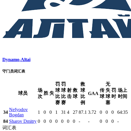
Dynamo-Altai
守门员词汇表
罚
罚
救
无
场
球
球
射
救
球
传
失
罚
场上
球员
胜
失
GAA
次
比
比
击
球
比
球
球
时
时间
赛
赛
例
塞
Nefyodov
34
1
0
0
1
31
4
27
87.1
3.72
0
0
0
64:35
Bogdan
84
Sharov Dmitry
0
0
0
0
0
0
0
-
-
0
0
0
-
词汇表