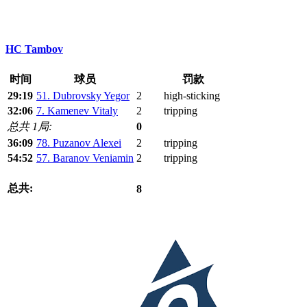
HC Tambov
时间
球员
罚款
29:19
51. Dubrovsky Yegor
2
high-sticking
32:06
7. Kamenev Vitaly
2
tripping
总共 1局:
0
36:09
78. Puzanov Alexei
2
tripping
54:52
57. Baranov Veniamin
2
tripping
总共:
8