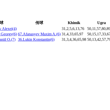
球
传球
Khimik
Ugra
 Alexei(4)
31,2,5,6,13,76
50,11,57,80,8
 Georgy(6)
67.Afanasyev Maxim A.(6)
31,4,33,65,97
50,15,17,33,6
niil O.(7)
36.Lukin Konstantin(6)
31,3,4,36,65,98
50,13,42,57,7