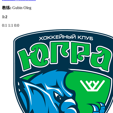
教练:
Gubin Oleg
1:2
0:1
1:1
0:0