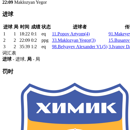
22:09
Maklozyan Yegor
进球
进球
局
时间
成绩
状态
进球者
传
1
1
18:22
0:1
eq
11.Popov Artyom(4)
91.Makeyev
2
2
22:09
0:2
ppg
33.Maklozyan Yegor(3)
15.Busarov
3
2
35:39
1:2
eq
98.Belyayev Alexander Vl.(5)
3.Ivanov Da
词汇表
进球
- 进球,
局
- 局
罚时