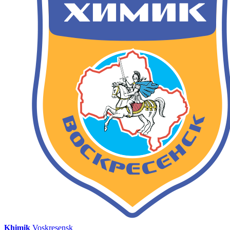
Khimik
Voskresensk