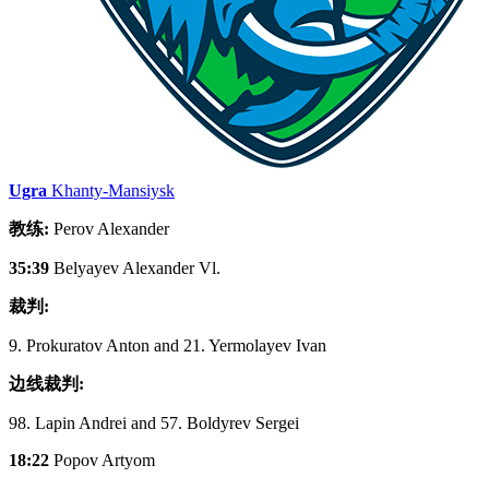
Ugra
Khanty-Mansiysk
教练:
Perov Alexander
35:39
Belyayev Alexander Vl.
裁判:
9. Prokuratov Anton and 21. Yermolayev Ivan
边线裁判:
98. Lapin Andrei and 57. Boldyrev Sergei
18:22
Popov Artyom