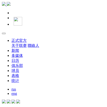
正式官方
关于联赛
聯絡人
新闻
多媒体
日历
俱乐部
球员
表格
统计
rus
eng