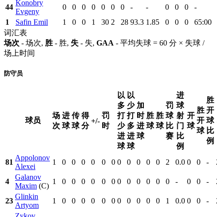
Konobry
44
0
0
0
0
0
0
0
-
-
0
0
0
-
Evgeny
1
Safin Emil
1
0
0
1
30
2
28
93.3
1.85
0
0
0
65:00
词汇表
场次
- 场次,
胜
- 胜,
失
- 失,
GAA
- 平均失球 = 60 分 × 失球 /
场上时间
防守员
以
以
进
胜
多
少
加
罚
球
胜
开
场
进
传
得
罚
打
打
时
胜
胜
球
射
开
球员
开
球
+/-
次
球
球
分
时
少
多
进
球
球
比
门
球
球
比
进
进
球
赛
比
例
球
球
例
Appolonov
81
1
0
0
0
0
0
0
0
0
0
0
0
2
0.0
0
0
-
Alexei
Galanov
4
1
0
0
0
0
0
0
0
0
0
0
0
0
-
0
0
-
Maxim
(C)
Glinkin
23
1
0
0
0
0
0
0
0
0
0
0
0
1
0.0
0
0
-
Artyom
Zykov