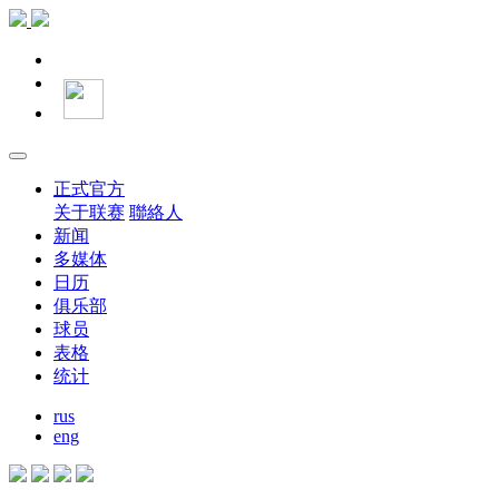
正式官方
关于联赛
聯絡人
新闻
多媒体
日历
俱乐部
球员
表格
统计
rus
eng