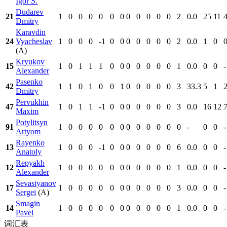
Igor S.
Dudarev
21
1
0
0
0
0
0
0
0
0
0
0
0
2
0.0
25
11
4
Dmitry
Karavdin
24
Vyacheslav
1
0
0
0
-1
0
0
0
0
0
0
0
2
0.0
1
0
0
(A)
Kryukov
15
1
0
1
1
1
0
0
0
0
0
0
0
1
0.0
0
0
-
Alexander
Pasenko
42
1
1
0
1
0
0
1
0
0
0
0
0
3
33.3
5
1
2
Dmitry
Pervukhin
47
1
0
1
1
-1
0
0
0
0
0
0
0
3
0.0
16
12
7
Maxim
Potylitsyn
91
1
0
0
0
0
0
0
0
0
0
0
0
0
-
0
0
-
Artyom
Rayenko
13
1
0
0
0
-1
0
0
0
0
0
0
0
6
0.0
0
0
-
Anatoly
Repyakh
12
1
0
0
0
0
0
0
0
0
0
0
0
1
0.0
0
0
-
Alexander
Sevastyanov
17
1
0
0
0
0
0
0
0
0
0
0
0
3
0.0
0
0
-
Sergei
(A)
Smagin
14
1
0
0
0
0
0
0
0
0
0
0
0
1
0.0
0
0
-
Pavel
词汇表