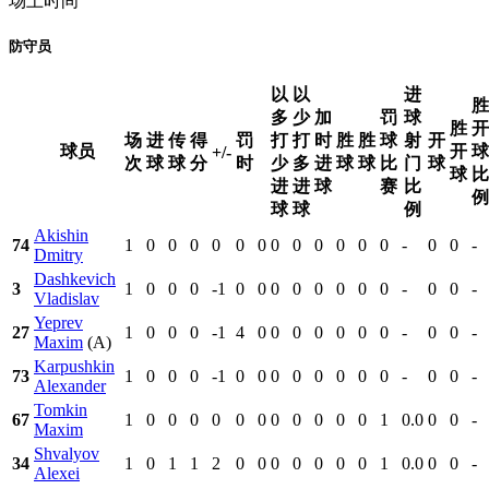
场上时间
防守员
以
以
进
胜
多
少
加
罚
球
胜
开
场
进
传
得
罚
打
打
时
胜
胜
球
射
开
球员
开
球
+/-
次
球
球
分
时
少
多
进
球
球
比
门
球
球
比
进
进
球
赛
比
例
球
球
例
Akishin
74
1
0
0
0
0
0
0
0
0
0
0
0
0
-
0
0
-
Dmitry
Dashkevich
3
1
0
0
0
-1
0
0
0
0
0
0
0
0
-
0
0
-
Vladislav
Yeprev
27
1
0
0
0
-1
4
0
0
0
0
0
0
0
-
0
0
-
Maxim
(A)
Karpushkin
73
1
0
0
0
-1
0
0
0
0
0
0
0
0
-
0
0
-
Alexander
Tomkin
67
1
0
0
0
0
0
0
0
0
0
0
0
1
0.0
0
0
-
Maxim
Shvalyov
34
1
0
1
1
2
0
0
0
0
0
0
0
1
0.0
0
0
-
Alexei