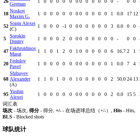
26
1
0
0
0
0
0
0
0
0
0
0
0
0
-
0
0
German
Noskov
18
1
0
0
0
0
0
0
0
0
0
0
0
1
0.0
17
12
Maxim G.
Sopin Alexei
52
1
0
0
0
-1
0
0
0
0
0
0
0
3
0.0
0
0
(C)
Sorokin
5
1
0
0
0
2
0
0
0
0
0
0
0
0
-
0
0
Dmitry
Fakhrutdinov
47
1
1
0
1
2
0
1
0
0
0
0
0
6
16.7
2
1
Marat
Fedulov
20
1
0
0
0
0
0
0
0
0
0
0
0
1
0.0
7
4
Pavel
Shibayev
68
Alexander
1
1
0
1
0
0
1
0
0
0
0
0
2
50.0
24
13
(A)
Yushin
95
1
0
0
0
0
0
0
0
0
0
0
0
2
0.0
15
5
Alexei
词汇表
场次
- 场次,
得分
- 得分,
+/-
- 在场进球总结（+/-）,
Hits
- Hits,
BLS
- Blocked shots
球队统计