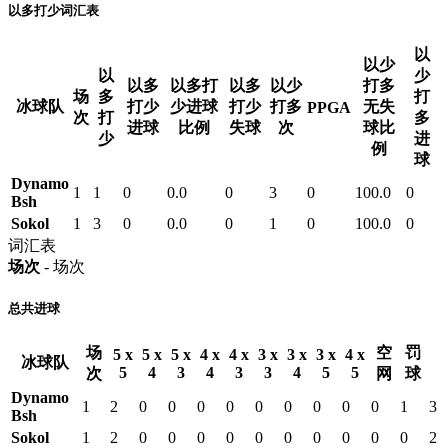
以多打少词汇表
以
以少
以
少
以多
以多打
以多
以少
打多
场
多
打
冰球队
打少
少进球
打少
打多
无失
PPGA
次
打
多
进球
比例
失球
次
球比
少
进
例
球
Dynamo
1
1
0
0.0
0
3
0
100.0
0
Bsh
Sokol
1
3
0
0.0
0
1
0
100.0
0
词汇表
场次
- 场次
总共进球
场
空
罚
5 x
5 x
5 x
4 x
4 x
3 x
3 x
3 x
4 x
冰球队
5
4
3
4
3
3
4
5
5
次
网
球
Dynamo
1
2
0
0
0
0
0
0
0
0
0
1
3
Bsh
Sokol
1
2
0
0
0
0
0
0
0
0
0
0
2