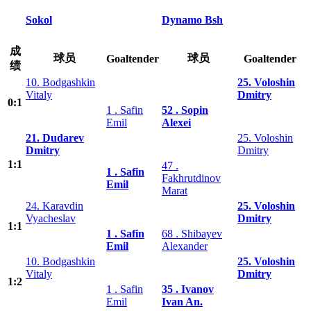
Sokol
Dynamo Bsh
成
球员
球员
Goaltender
Goaltender
绩
10. Bodgashkin
25. Voloshin
Vitaly
Dmitry
0:1
1 . Safin
52 . Sopin
Emil
Alexei
21. Dudarev
25. Voloshin
Dmitry
Dmitry
1:1
47 .
1 . Safin
Fakhrutdinov
Emil
Marat
24. Karavdin
25. Voloshin
Vyacheslav
Dmitry
1:1
1 . Safin
68 . Shibayev
Emil
Alexander
10. Bodgashkin
25. Voloshin
Vitaly
Dmitry
1:2
1 . Safin
35 . Ivanov
Emil
Ivan An.