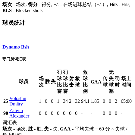
场次
- 场次,
得分
- 得分,
+/-
- 在场进球总结（+/-）,
Hits
- Hits,
BLS
- Blocked shots
球员统计
Dynamo Bsh
守门员词汇表
罚
罚
救
无
场
球
球
射
救
球
传
失
罚
场上
球员
胜
失
GAA
次
比
比
击
球
比
球
球
时
时间
赛
赛
例
塞
Voloshin
25
1
0
0
1
34
2
32
94.1
1.85
0
0
2
65:00
Dmitry
Zalivin
90
0
0
0
0
0
0
0
-
-
0
0
0
-
Alexander
词汇表
场次
- 场次,
胜
- 胜,
失
- 失,
GAA
- 平均失球 = 60 分 × 失球 /