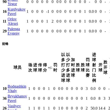
90
0
0
0
0
0
0
0
0
0
0
0
0
0
-
0
0
-
Yegor
Kurdyukov
16
1
0
0
0
-1
0
0
0
0
0
0
0
1
0.0
0
0
-
Pavel
Orlov
11
1
0
0
0
1
2
0
0
0
0
0
0
1
0.0
0
0
-
Alexei
Palenga
29
1
0
0
0
0
0
0
0
0
0
0
0
1
0.0
0
0
-
Evgeny
前锋
以
以
进
多
少
加
罚
球
胜
场
进
传
得
罚
打
打
时
胜
胜
球
射
开
球员
开
+/-
次
球
球
分
时
少
多
进
球
球
比
门
球
球
进
进
球
赛
比
球
球
例
Bodgashkin
10
1
0
0
0
1
0
0
0
0
0
0
0
3
0.0
0
0
-
Vitaly
Bryukhanov
36
1
0
0
0
0
0
0
0
0
0
0
0
1
0.0
8
3
3
Pavel
Vasilyev
26
1
1
0
1
1
0
1
0
0
0
0
0
2
50.0
14
4
2