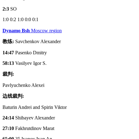
2:3
SO
1:0
0:2
1:0
0:0
0:1
Dynamo Bsh
Moscow region
教练:
Savchenkov Alexander
14:47
Pasenko Dmitry
58:13
Vasilyev Igor S.
裁判:
Pavlyuchenko Alexei
边线裁判:
Baturin Andrei and Spirin Viktor
24:14
Shibayev Alexander
27:10
Fakhrutdinov Marat
65:00
35.Ivanov Ivan An.