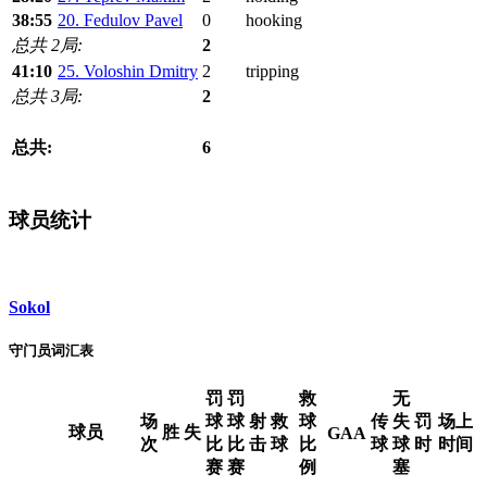
38:55
20. Fedulov Pavel
0
hooking
总共 2局:
2
41:10
25. Voloshin Dmitry
2
tripping
总共 3局:
2
总共:
6
球员统计
Sokol
守门员词汇表
罚
罚
救
无
场
球
球
射
救
球
传
失
罚
场上
球员
胜
失
GAA
次
比
比
击
球
比
球
球
时
时间
赛
赛
例
塞