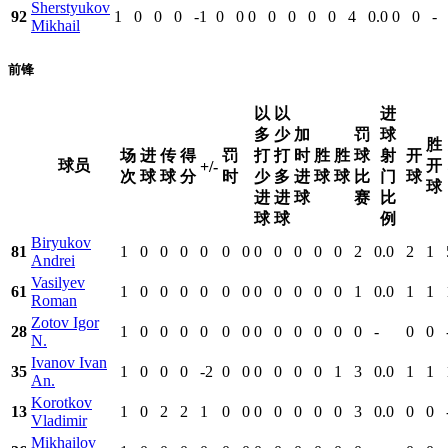
Sherstyukov
92
1
0
0
0
-1
0
0
0
0
0
0
0
4
0.0
0
0
-
Mikhail
前锋
以
以
进
多
少
加
罚
球
胜
场
进
传
得
罚
打
打
时
胜
胜
球
射
开
球员
开
+/-
次
球
球
分
时
少
多
进
球
球
比
门
球
球
进
进
球
赛
比
球
球
例
Biryukov
81
1
0
0
0
0
0
0
0
0
0
0
0
2
0.0
2
1
Andrei
Vasilyev
61
1
0
0
0
0
0
0
0
0
0
0
0
1
0.0
1
1
Roman
Zotov Igor
28
1
0
0
0
0
0
0
0
0
0
0
0
0
-
0
0
N.
Ivanov Ivan
35
1
0
0
0
-2
0
0
0
0
0
0
1
3
0.0
1
1
An.
Korotkov
13
1
0
2
2
1
0
0
0
0
0
0
0
3
0.0
0
0
Vladimir
Mikhailov