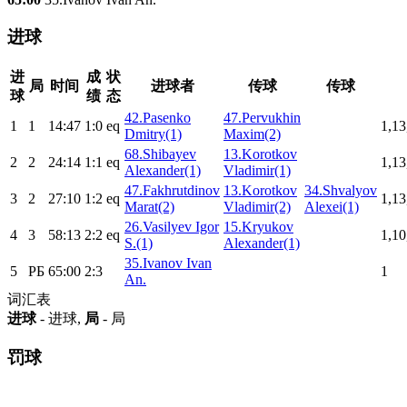
进球
进
成
状
局
时间
进球者
传球
传球
球
绩
态
42.Pasenko
47.Pervukhin
1
1
14:47
1:0
eq
1,13
Dmitry(1)
Maxim(2)
68.Shibayev
13.Korotkov
2
2
24:14
1:1
eq
1,13
Alexander(1)
Vladimir(1)
47.Fakhrutdinov
13.Korotkov
34.Shvalyov
3
2
27:10
1:2
eq
1,13
Marat(2)
Vladimir(2)
Alexei(1)
26.Vasilyev Igor
15.Kryukov
4
3
58:13
2:2
eq
1,10
S.(1)
Alexander(1)
35.Ivanov Ivan
5
РБ
65:00
2:3
1
An.
词汇表
进球
- 进球,
局
- 局
罚球