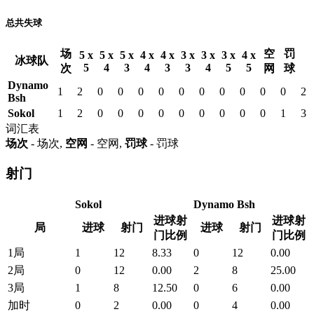
总共失球
场
空
罚
5 x
5 x
5 x
4 x
4 x
3 x
3 x
3 x
4 x
冰球队
5
4
3
4
3
3
4
5
5
次
网
球
Dynamo
1
2
0
0
0
0
0
0
0
0
0
0
2
Bsh
Sokol
1
2
0
0
0
0
0
0
0
0
0
1
3
词汇表
场次
- 场次,
空网
- 空网,
罚球
- 罚球
射门
Sokol
Dynamo Bsh
进球射
进球射
局
进球
射门
进球
射门
门比例
门比例
1局
1
12
8.33
0
12
0.00
2局
0
12
0.00
2
8
25.00
3局
1
8
12.50
0
6
0.00
加时
0
2
0.00
0
4
0.00