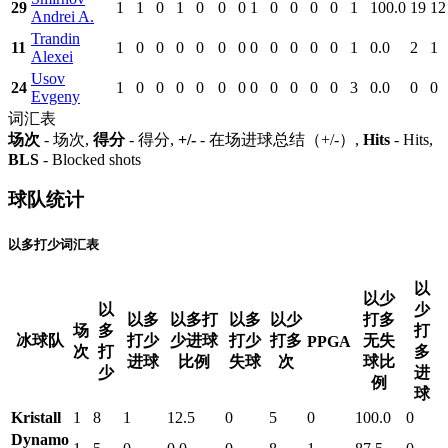
29
1
1
0
1
0
0
0
1
0
0
0
0
1
100.0
19
12
Andrei A.
Trandin
11
1
0
0
0
0
0
0
0
0
0
0
0
1
0.0
2
1
Alexei
Usov
24
1
0
0
0
0
0
0
0
0
0
0
0
3
0.0
0
0
Evgeny
词汇表
场次
- 场次,
得分
- 得分,
+/-
- 在场进球总结（+/-）,
Hits
- Hits,
BLS
- Blocked shots
球队统计
以多打少词汇表
以
以少
以
少
以多
以多打
以多
以少
打多
场
多
打
冰球队
打少
少进球
打少
打多
无失
PPGA
次
打
多
进球
比例
失球
次
球比
少
进
例
球
Kristall
1
8
1
12.5
0
5
0
100.0
0
Dynamo