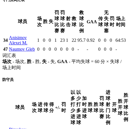
罚
罚
救
无
场
球
球
射
救
球
传
失
罚
场上
球员
胜
失
GAA
次
比
比
击
球
比
球
球
时
时间
赛
赛
例
塞
Anisimov
34
1
0
0
1
23
1
22
95.7
0.92
0
0
0
64:53
Alexei M.
47
Naumov Gleb
0
0
0
0
0
0
0
-
-
0
0
0
-
词汇表
场次
- 场次,
胜
- 胜,
失
- 失,
GAA
- 平均失球 = 60 分 × 失球 /
场上时间
防守员
以
以
进
胜
多
少
加
罚
球
胜
开
场
进
传
得
罚
打
打
时
胜
胜
球
射
开
球员
开
球
+/-
次
球
球
分
时
少
多
进
球
球
比
门
球
球
比
进
进
球
赛
比
例
球
球
例