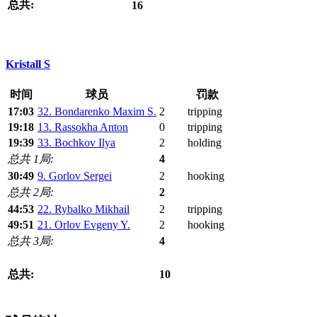
总共:
16
Kristall S
时间
球员
罚款
17:03
32. Bondarenko Maxim S.
2
tripping
19:18
13. Rassokha Anton
0
tripping
19:39
33. Bochkov Ilya
2
holding
总共 1局:
4
30:49
9. Gorlov Sergei
2
hooking
总共 2局:
2
44:53
22. Rybalko Mikhail
2
tripping
49:51
21. Orlov Evgeny Y.
2
hooking
总共 3局:
4
总共:
10