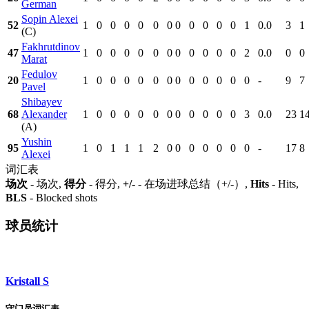
German
Sopin Alexei
52
1
0
0
0
0
0
0
0
0
0
0
0
1
0.0
3
1
(C)
Fakhrutdinov
47
1
0
0
0
0
0
0
0
0
0
0
0
2
0.0
0
0
Marat
Fedulov
20
1
0
0
0
0
0
0
0
0
0
0
0
0
-
9
7
Pavel
Shibayev
68
Alexander
1
0
0
0
0
0
0
0
0
0
0
0
3
0.0
23
1
(A)
Yushin
95
1
0
1
1
1
2
0
0
0
0
0
0
0
-
17
8
Alexei
词汇表
场次
- 场次,
得分
- 得分,
+/-
- 在场进球总结（+/-）,
Hits
- Hits,
BLS
- Blocked shots
球员统计
Kristall S
守门员词汇表