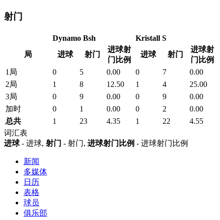
射门
Dynamo Bsh
Kristall S
进球射
进球射
局
进球
射门
进球
射门
门比例
门比例
1局
0
5
0.00
0
7
0.00
2局
1
8
12.50
1
4
25.00
3局
0
9
0.00
0
9
0.00
加时
0
1
0.00
0
2
0.00
总共
1
23
4.35
1
22
4.55
词汇表
进球
- 进球,
射门
- 射门,
进球射门比例
- 进球射门比例
新闻
多媒体
日历
表格
球员
俱乐部