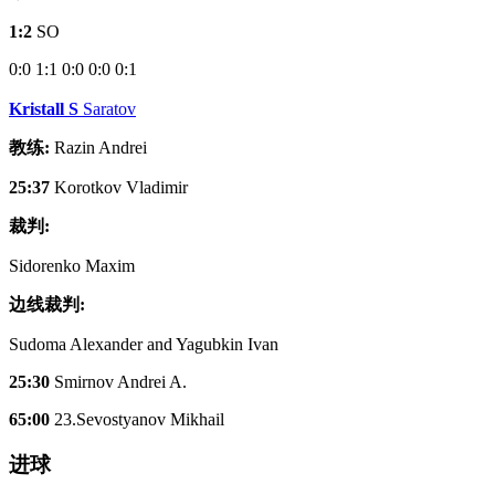
1:2
SO
0:0
1:1
0:0
0:0
0:1
Kristall S
Saratov
教练:
Razin Andrei
25:37
Korotkov Vladimir
裁判:
Sidorenko Maxim
边线裁判:
Sudoma Alexander and Yagubkin Ivan
25:30
Smirnov Andrei A.
65:00
23.Sevostyanov Mikhail
进球