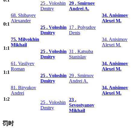
25 . Voloshin
29 . Smirnov
Dmitry
Andrei A.
68. Shibayev
34. Anisimov
Alexander
Alexei M.
0:1
25 . Voloshin
17 . Polyudov
Dmitry
Denis
75. Milyokhin
34. Anisimov
Mikhail
Alexei M.
1:1
25 . Voloshin
31 . Katsuba
Dmitry
Stanislav
61. Vasilyev
34. Anisimov
Roman
Alexei M.
1:1
25 . Voloshin
29 . Smirnov
Dmitry
Andrei A.
81. Biryukov
34. Anisimov
Andrei
Alexei M.
1:2
23 .
25 . Voloshin
Sevostyanov
Dmitry
Mikhail
罚时