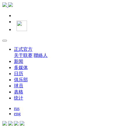
正式官方
关于联赛
聯絡人
新闻
多媒体
日历
俱乐部
球员
表格
统计
rus
eng