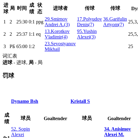
进
成
状
局
时间
进球者
传球
传球
Dy
球
绩
态
29.Smirnov
17.Polyudov
36.Garifulin
1
2
25:30
0:1
ppg
25,3
Andrei A.(3)
Denis(7)
Artyom(7)
13.Korotkov
95.Yushin
2
2
25:37
1:1
eq
25,5
Vladimir(4)
Alexei(3)
23.Sevostyanov
3
РБ
65:00
1:2
25
Mikhail
词汇表
进球
- 进球,
局
- 局
罚球
Dynamo Bsh
Kristall S
成
球员
球员
Goaltender
Goaltender
绩
52. Sopin
34. Anisimov
Alexei
Alexei M.
0:1