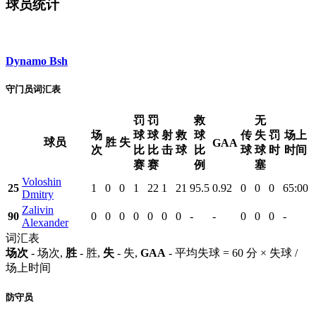
球员统计
Dynamo Bsh
守门员词汇表
罚
罚
救
无
场
球
球
射
救
球
传
失
罚
场上
球员
胜
失
GAA
次
比
比
击
球
比
球
球
时
时间
赛
赛
例
塞
Voloshin
25
1
0
0
1
22
1
21
95.5
0.92
0
0
0
65:00
Dmitry
Zalivin
90
0
0
0
0
0
0
0
-
-
0
0
0
-
Alexander
词汇表
场次
- 场次,
胜
- 胜,
失
- 失,
GAA
- 平均失球 = 60 分 × 失球 /
场上时间
防守员