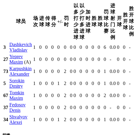
以
以
进
胜
多
少
加
罚
球
胜
开
场
进
传
得
罚
打
打
时
胜
胜
球
射
开
球员
开
球
+/-
次
球
球
分
时
少
多
进
球
球
比
门
球
球
比
进
进
球
赛
比
例
球
球
例
Dashkevich
3
1
0
0
0
0
0
0
0
0
0
0
0
6
0.0
0
0
-
Vladislav
Yeprev
27
1
0
0
0
0
0
0
0
0
0
0
0
0
-
0
0
-
Maxim
(A)
Karpushkin
73
1
0
0
0
0
2
0
0
0
0
0
0
1
0.0
0
0
-
Alexander
Sorokin
5
1
0
0
0
1
2
0
0
0
0
0
0
1
0.0
0
0
-
Dmitry
Tomkin
67
1
0
0
0
0
2
0
0
0
0
0
0
2
0.0
0
0
-
Maxim
Fedosov
37
1
0
0
0
0
2
0
0
0
0
0
0
0
-
0
0
-
Denis
Shvalyov
34
1
0
0
0
1
2
0
0
0
0
0
0
1
0.0
0
0
-
Alexei