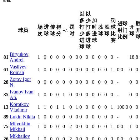
前锋
以
以
多
少
加
罚
进球
场
进
传
得
罚
打
打
时
胜
胜
球
开
球员
射门
+/-
次
球
球
分
时
少
多
进
球
球
比
球
比例
进
进
球
赛
球
球
Biryukov
81
1
0
0
0
0
0
0
0
0
0
0
0
0
-
18
8
Andrei
Vasilyev
61
1
0
0
0
0
0
0
0
0
0
0
0
1
0.0
0
0
Roman
Zotov Igor
28
0
0
0
0
0
0
0
0
0
0
0
0
0
-
0
0
N.
Ivanov Ivan
35
1
0
0
0
1
0
0
0
0
0
0
0
0
-
0
0
An.
Korotkov
13
1
1
0
1
1
0
1
0
0
0
0
0
1
100.0
0
0
Vladimir
89
Lukin Nikita
1
0
0
0
0
0
0
0
0
0
0
0
0
-
0
0
Milyokhin
75
1
0
0
0
0
2
0
0
0
0
0
0
1
0.0
1
0
Mikhail
Mikhailov
26
1
0
0
0
0
2
0
0
0
0
0
0
3
0.0
0
0