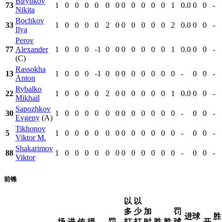
Biryukov
73
1
0
0
0
0
0
0
0
0
0
0
0
1
0.0
0
0
-
Nikita
Bochkov
33
1
0
0
0
0
2
0
0
0
0
0
0
2
0.0
0
0
-
Ilya
Perov
77
Alexander
1
0
0
0
-1
0
0
0
0
0
0
0
1
0.0
0
0
-
(C)
Rassokha
13
1
0
0
0
-1
0
0
0
0
0
0
0
0
-
0
0
-
Anton
Rybalko
22
1
0
0
0
0
2
0
0
0
0
0
0
1
0.0
0
0
-
Mikhail
Sapozhkov
30
1
0
0
0
0
0
0
0
0
0
0
0
0
-
0
0
-
Evgeny
(A)
Tikhonov
5
1
0
0
0
0
0
0
0
0
0
0
0
0
-
0
0
-
Viktor M.
Shakarimov
88
1
0
0
0
0
0
0
0
0
0
0
0
0
-
0
0
-
Viktor
前锋
以
以
多
少
加
罚
进球
胜
场
进
传
得
罚
打
打
时
胜
胜
球
开