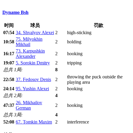
Dynamo Bsh
时间
球员
罚款
07:54
34. Shvalyov Alexei
2
high-sticking
75. Milyokhin
10:58
2
holding
Mikhail
73. Karpushkin
16:17
2
hooking
Alexander
19:07
5. Sorokin Dmitry
2
tripping
总共 1局:
8
throwing the puck outside the
22:58
37. Fedosov Denis
2
playing area
24:14
95. Yushin Alexei
2
hooking
总共 2局:
4
26. Mikhailov
47:37
2
hooking
German
总共 3局:
4
52:08
67. Tomkin Maxim
2
interference