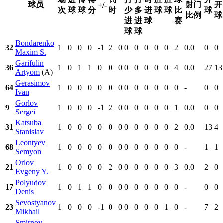
球员
射门
开
+/-
次
球
球
分
时
少
多
进
球
球
比
球
比例
球
进
进
球
赛
球
球
Bondarenko
32
1
0
0
0
-1
2
0
0
0
0
0
0
2
0.0
0
0
Maxim S.
Garifulin
36
1
0
1
1
0
0
0
0
0
0
0
0
4
0.0
27
13
Artyom
(A)
Gerasimov
64
1
0
0
0
0
0
0
0
0
0
0
0
0
-
0
0
Ivan
Gorlov
9
1
0
0
0
-1
2
0
0
0
0
0
0
1
0.0
0
0
Sergei
Katsuba
31
1
0
0
0
0
0
0
0
0
0
0
0
2
0.0
13
4
Stanislav
Leontyev
68
1
0
0
0
0
0
0
0
0
0
0
0
0
-
1
1
Semyon
Orlov
21
1
0
0
0
0
2
0
0
0
0
0
0
3
0.0
2
0
Evgeny Y.
Polyudov
17
1
0
1
1
0
0
0
0
0
0
0
0
0
-
0
0
Denis
Sevostyanov
23
1
0
0
0
-1
0
0
0
0
0
0
1
0
-
7
2
Mikhail
Smirnov