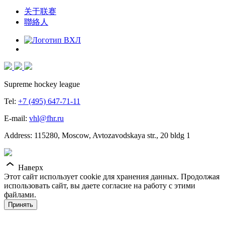
关于联赛
聯絡人
Supreme hockey league
Tel:
+7 (495) 647-71-11
E-mail:
vhl@fhr.ru
Address: 115280, Moscow, Avtozavodskaya str., 20 bldg 1
Наверх
Этот сайт использует cookie для хранения данных. Продолжая
использовать сайт, вы даете согласие на работу с этими
файлами.
Принять