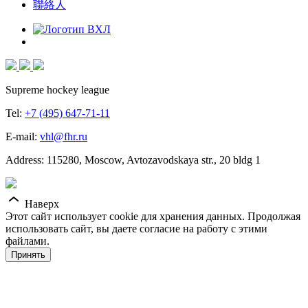
聯絡人
Supreme hockey league
Tel:
+7 (495) 647-71-11
E-mail:
vhl@fhr.ru
Address: 115280, Moscow, Avtozavodskaya str., 20 bldg 1
Наверх
Этот сайт использует cookie для хранения данных. Продолжая
использовать сайт, вы даете согласие на работу с этими
файлами.
Принять