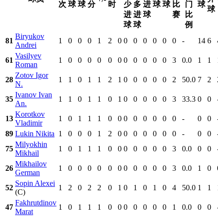
次
球
球
分
时
少
多
进
球
球
比
门
球
球
进
进
球
赛
比
球
球
例
Biryukov
81
1
0
0
0
1
2
0
0
0
0
0
0
0
-
14
6
Andrei
Vasilyev
61
1
0
0
0
0
0
0
0
0
0
0
0
3
0.0
1
1
Roman
Zotov Igor
28
1
1
0
1
1
2
1
0
0
0
0
0
2
50.0
7
2
N.
Ivanov Ivan
35
1
1
0
1
1
0
1
0
0
0
0
0
3
33.3
0
0
An.
Korotkov
13
1
0
1
1
1
0
0
0
0
0
0
0
0
-
0
0
Vladimir
89
Lukin Nikita
1
0
0
0
1
2
0
0
0
0
0
0
0
-
0
0
Milyokhin
75
1
0
1
1
1
0
0
0
0
0
0
0
3
0.0
0
0
Mikhail
Mikhailov
26
1
0
0
0
0
0
0
0
0
0
0
0
3
0.0
1
0
German
Sopin Alexei
52
1
2
0
2
2
0
1
0
1
0
1
0
4
50.0
1
1
(C)
Fakhrutdinov
47
1
0
1
1
1
0
0
0
0
0
0
0
1
0.0
0
0
Marat