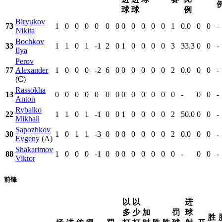
球
球
例
Biryukov
73
1
0
0
0
0
0
0
0
0
0
0
0
1
0.0
0
0
-
Nikita
Bochkov
33
1
1
0
1
-1
2
0
1
0
0
0
0
3
33.3
0
0
-
Ilya
Perov
77
Alexander
1
0
0
0
-2
6
0
0
0
0
0
0
2
0.0
0
0
-
(C)
Rassokha
13
0
0
0
0
0
0
0
0
0
0
0
0
0
-
0
0
-
Anton
Rybalko
22
1
1
0
1
-1
0
0
1
0
0
0
0
2
50.0
0
0
-
Mikhail
Sapozhkov
30
1
0
1
1
-3
0
0
0
0
0
0
0
2
0.0
0
0
-
Evgeny
(A)
Shakarimov
88
1
0
0
0
-1
0
0
0
0
0
0
0
0
-
0
0
-
Viktor
前锋
以
以
进
多
少
加
罚
球
胜