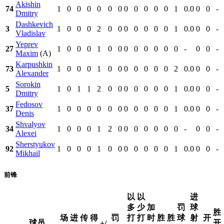
Akishin
74
1
0
0
0
0
0
0
0
0
0
0
0
1
0.0
0
0
-
Dmitry
Dashkevich
3
1
0
0
0
2
0
0
0
0
0
0
0
1
0.0
0
0
-
Vladislav
Yeprev
27
1
0
0
0
1
0
0
0
0
0
0
0
0
-
0
0
-
Maxim
(A)
Karpushkin
73
1
0
0
0
1
0
0
0
0
0
0
0
2
0.0
0
0
-
Alexander
Sorokin
5
1
0
1
1
2
0
0
0
0
0
0
0
1
0.0
0
0
-
Dmitry
Fedosov
37
1
0
0
0
0
0
0
0
0
0
0
0
1
0.0
0
0
-
Denis
Shvalyov
34
1
0
0
0
1
2
0
0
0
0
0
0
0
-
0
0
-
Alexei
Sherstyukov
92
1
0
0
0
1
0
0
0
0
0
0
0
1
0.0
0
0
-
Mikhail
前锋
以
以
进
多
少
加
罚
球
胜
场
进
传
得
罚
打
打
时
胜
胜
球
射
开
球员
开
+/-