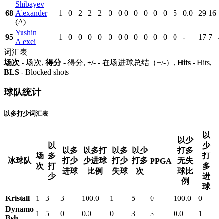
Shibayev
68
Alexander
1
0
2
2
2
0
0
0
0
0
0
0
5
0.0
29
16
(A)
Yushin
95
1
0
0
0
0
0
0
0
0
0
0
0
0
-
17
7
Alexei
词汇表
场次
- 场次,
得分
- 得分,
+/-
- 在场进球总结（+/-）,
Hits
- Hits,
BLS
- Blocked shots
球队统计
以多打少词汇表
以
以少
以
少
以多
以多打
以多
以少
打多
场
多
打
冰球队
打少
少进球
打少
打多
无失
PPGA
次
打
多
进球
比例
失球
次
球比
少
进
例
球
Kristall
1
3
3
100.0
1
5
0
100.0
0
Dynamo
1
5
0
0.0
0
3
3
0.0
1
Bsh