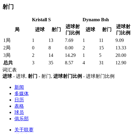
射门
Kristall S
Dynamo Bsh
进球射
进球射
局
进球
射门
进球
射门
门比例
门比例
1局
1
13
7.69
1
11
9.09
2局
0
8
0.00
2
15
13.33
3局
2
14
14.29
1
5
20.00
总共
3
35
8.57
4
31
12.90
词汇表
进球
- 进球,
射门
- 射门,
进球射门比例
- 进球射门比例
新闻
多媒体
日历
表格
球员
俱乐部
关于联赛