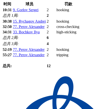
时间
球员
罚款
10:31
9. Gorlov Sergei
2
hooking
总共 1局:
2
30:38
15. Rychagov Andrei
2
hooking
32:50
77. Perov Alexander
2
cross-checking
34:31
33. Bochkov Ilya
2
high-sticking
总共 2局:
6
总共 3局:
4
52:19
77. Perov Alexander
2
hooking
55:27
77. Perov Alexander
2
tripping
总共:
12