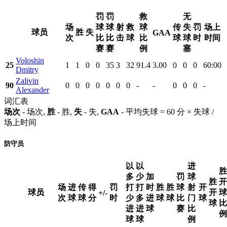
罚
罚
救
无
场
球
球
射
救
球
传
失
罚
场上
球员
胜
失
GAA
次
比
比
击
球
比
球
球
时
时间
赛
赛
例
塞
Voloshin
25
1
1
0
0
35
3
32
91.4
3.00
0
0
0
60:00
Dmitry
Zalivin
90
0
0
0
0
0
0
0
-
-
0
0
0
-
Alexander
词汇表
场次
- 场次,
胜
- 胜,
失
- 失,
GAA
- 平均失球 = 60 分 × 失球 /
场上时间
防守员
以
以
进
胜
多
少
加
罚
球
胜
开
场
进
传
得
罚
打
打
时
胜
胜
球
射
开
球员
开
球
+/-
次
球
球
分
时
少
多
进
球
球
比
门
球
球
比
进
进
球
赛
比
例
球
球
例