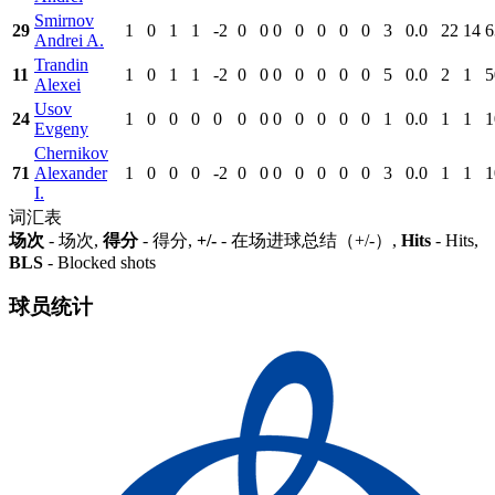
Smirnov
29
1
0
1
1
-2
0
0
0
0
0
0
0
3
0.0
22
14
6
Andrei A.
Trandin
11
1
0
1
1
-2
0
0
0
0
0
0
0
5
0.0
2
1
5
Alexei
Usov
24
1
0
0
0
0
0
0
0
0
0
0
0
1
0.0
1
1
1
Evgeny
Chernikov
71
Alexander
1
0
0
0
-2
0
0
0
0
0
0
0
3
0.0
1
1
1
I.
词汇表
场次
- 场次,
得分
- 得分,
+/-
- 在场进球总结（+/-）,
Hits
- Hits,
BLS
- Blocked shots
球员统计