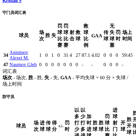
Kristall S
守门员词汇表
罚
罚
救
无
场
球
球
射
救
球
传
失
罚
场上
球员
胜
失
GAA
次
比
比
击
球
比
球
球
时
时间
赛
赛
例
塞
Anisimov
34
1
0
1
0
31
4
27
87.1
4.02
0
0
0
59:45
Alexei M.
47
Naumov Gleb
0
0
0
0
0
0
0
-
-
0
0
0
-
词汇表
场次
- 场次,
胜
- 胜,
失
- 失,
GAA
- 平均失球 = 60 分 × 失球 /
场上时间
防守员
以
以
进
多
少
加
罚
球
胜
场
进
传
得
罚
打
打
时
胜
胜
球
射
开
球员
开
+/-
次
球
球
分
时
少
多
进
球
球
比
门
球
球
进
进
球
赛
比