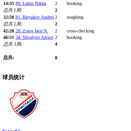
14:35
89. Lukin Nikita
2
hooking
总共 1局:
2
32:50
81. Biryukov Andrei
2
roughing
总共 2局:
2
42:28
28. Zotov Igor N.
2
cross-checking
46:51
34. Shvalyov Alexei
2
hooking
总共 3局:
4
总共:
8
球员统计