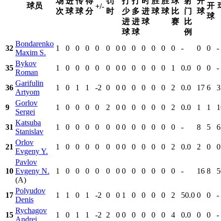
场
进
传
得
罚
打
打
时
胜
胜
球
射
开
球员
开
+/-
次
球
球
分
时
少
多
进
球
球
比
门
球
球
进
进
球
赛
比
球
球
例
Bondarenko
32
1
0
0
0
0
0
0
0
0
0
0
0
0
-
0
0
-
Maxim S.
Bykov
35
1
0
0
0
0
0
0
0
0
0
0
0
1
0.0
0
0
-
Roman
Garifulin
36
1
0
1
1
-2
0
0
0
0
0
0
0
2
0.0
17
6
3
Artyom
Gorlov
9
1
0
0
0
0
2
0
0
0
0
0
0
2
0.0
1
1
1
Sergei
Katsuba
31
1
0
0
0
0
0
0
0
0
0
0
0
0
-
8
5
6
Stanislav
Orlov
21
1
0
0
0
0
0
0
0
0
0
0
0
2
0.0
2
0
0
Evgeny Y.
Pavlov
10
Evgeny N.
1
0
0
0
0
0
0
0
0
0
0
0
0
-
16
8
5
(A)
Polyudov
17
1
1
0
1
-2
0
0
1
0
0
0
0
2
50.0
0
0
-
Denis
Rychagov
15
1
0
1
1
-2
2
0
0
0
0
0
0
4
0.0
0
0
-
Andrei