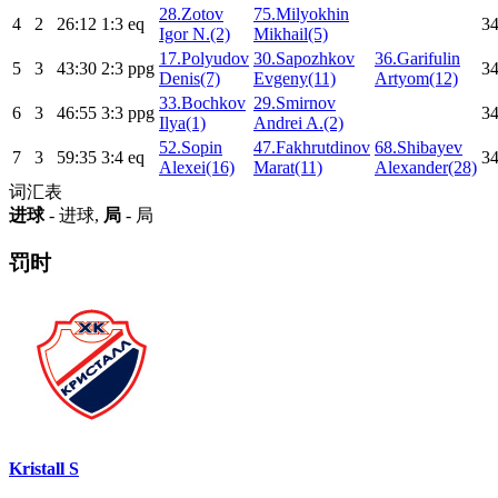
28.Zotov
75.Milyokhin
4
2
26:12
1:3
eq
34
Igor N.(2)
Mikhail(5)
17.Polyudov
30.Sapozhkov
36.Garifulin
5
3
43:30
2:3
ppg
34
Denis(7)
Evgeny(11)
Artyom(12)
33.Bochkov
29.Smirnov
6
3
46:55
3:3
ppg
34
Ilya(1)
Andrei A.(2)
52.Sopin
47.Fakhrutdinov
68.Shibayev
7
3
59:35
3:4
eq
34
Alexei(16)
Marat(11)
Alexander(28)
词汇表
进球
- 进球,
局
- 局
罚时
Kristall S