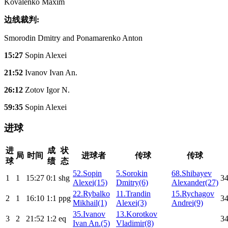
Kovalenko Maxim
边线裁判:
Smorodin Dmitry and Ponamarenko Anton
15:27
Sopin Alexei
21:52
Ivanov Ivan An.
26:12
Zotov Igor N.
59:35
Sopin Alexei
进球
进
成
状
局
时间
进球者
传球
传球
球
绩
态
52.Sopin
5.Sorokin
68.Shibayev
1
1
15:27
0:1
shg
34
Alexei(15)
Dmitry(6)
Alexander(27)
22.Rybalko
11.Trandin
15.Rychagov
2
1
16:10
1:1
ppg
34
Mikhail(1)
Alexei(3)
Andrei(9)
35.Ivanov
13.Korotkov
3
2
21:52
1:2
eq
34
Ivan An.(5)
Vladimir(8)