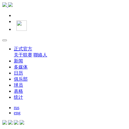
正式官方
关于联赛
聯絡人
新闻
多媒体
日历
俱乐部
球员
表格
统计
rus
eng