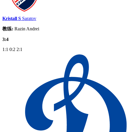
Kristall S
Saratov
教练:
Razin Andrei
3:4
1:1
0:2
2:1