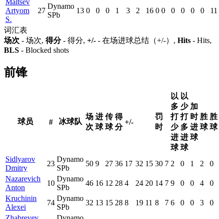
Maltsev
Dynamo
Artyom
27
13
0
0
0
1
3
2
16
0
0
0
0
0
0
11
SPb
S.
词汇表
场次
- 场次,
得分
- 得分,
+/-
- 在场进球总结（+/-）,
Hits
- Hits,
BLS
- Blocked shots
前锋
以
以
多
少
加
场
进
传
得
罚
打
打
时
胜
胜
球员
冰球队
#
+/-
次
球
球
分
时
少
多
进
球
球
进
进
球
球
球
Sidlyarov
Dynamo
23
50
9
27
36
17
32
15
30
7
2
0
1
2
0
Dmitry
SPb
Nazarevich
Dynamo
10
46
16
12
28
4
24
20
14
7
9
0
0
4
0
Anton
SPb
Kruchinin
Dynamo
74
32
13
15
28
8
19
11
8
7
6
0
0
3
0
Alexei
SPb
Zhabreyev
Dynamo