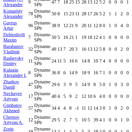
9
47
7
18
25
15
28
13
12
5
2
0
0
0
1
Alexander
SPb
Komaristy
Dynamo
78
50
8
15
23
11
28
17
26
5
2
1
1
2
0
Alexander
SPb
Gavrus
Dynamo
96
38
9
12
21
9
20
11
12
8
0
1
0
4
0
Artur
SPb
Dzhioshvili
Dynamo
7
50
5
16
21
1
19
18
12
4
1
0
0
0
0
Maxim
SPb
Barabanov
Dynamo
32
49
13
7
20
3
16
13
12
5
8
0
0
2
0
Vladimir
SPb
Rashevsky
Dynamo
11
24
11
5
16
6
14
8
10
7
4
0
0
0
0
Dmitry
SPb
Kulagin
Dynamo
8
36
8
6
14
9
18
9
16
7
1
0
0
0
0
Alexander I.
SPb
Zharkov
Dynamo
47
29
6
3
9
5
14
9
8
5
0
1
0
3
0
Daniil
SPb
Nechayev
Dynamo
17
40
4
5
9
2
12
10
6
4
0
0
0
0
0
Artyom
SPb
Gimbatov
Dynamo
57
34
4
4
8
-1
11
12
14
3
0
1
0
2
0
Akhmed
SPb
Chernov
Dynamo
12
29
5
2
7
5
10
5
39
4
1
0
0
1
0
Artyom A.
SPb
Zorin
Dynamo
19
13
2
1
3
2
5
3
19
2
0
0
0
1
0