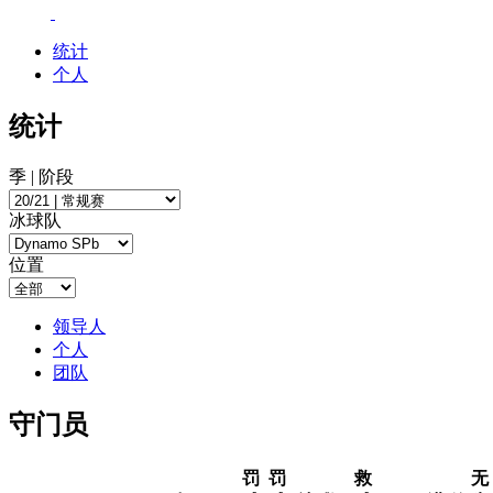
统计
个人
统计
季 | 阶段
冰球队
位置
领导人
个人
团队
守门员
罚
罚
救
无