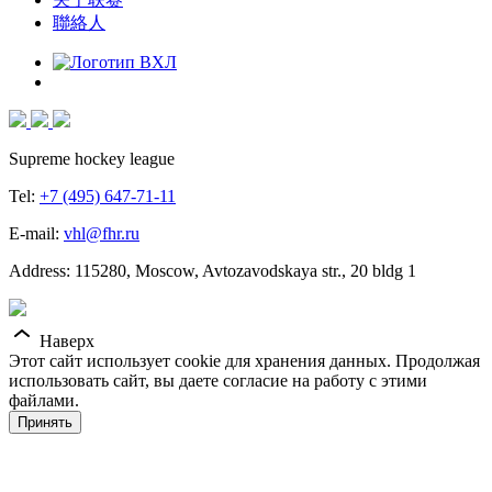
聯絡人
Supreme hockey league
Tel:
+7 (495) 647-71-11
E-mail:
vhl@fhr.ru
Address: 115280, Moscow, Avtozavodskaya str., 20 bldg 1
Наверх
Этот сайт использует cookie для хранения данных. Продолжая
использовать сайт, вы даете согласие на работу с этими
файлами.
Принять