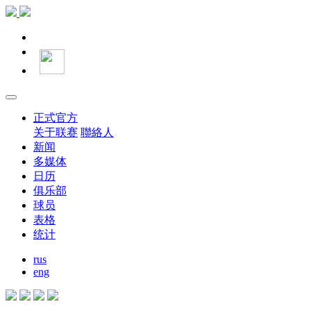
正式官方
关于联赛
聯絡人
新闻
多媒体
日历
俱乐部
球员
表格
统计
rus
eng