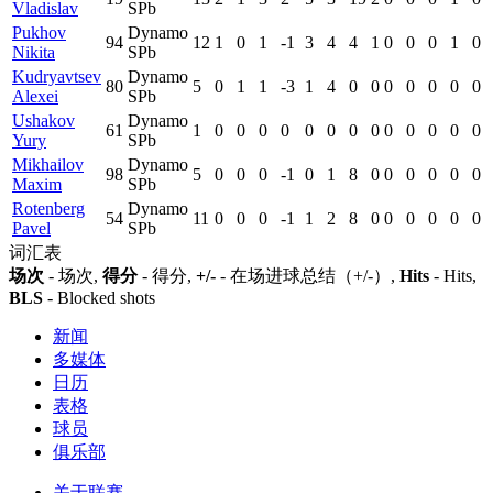
Vladislav
SPb
Pukhov
Dynamo
94
12
1
0
1
-1
3
4
4
1
0
0
0
1
0
Nikita
SPb
Kudryavtsev
Dynamo
80
5
0
1
1
-3
1
4
0
0
0
0
0
0
0
Alexei
SPb
Ushakov
Dynamo
61
1
0
0
0
0
0
0
0
0
0
0
0
0
0
Yury
SPb
Mikhailov
Dynamo
98
5
0
0
0
-1
0
1
8
0
0
0
0
0
0
Maxim
SPb
Rotenberg
Dynamo
54
11
0
0
0
-1
1
2
8
0
0
0
0
0
0
Pavel
SPb
词汇表
场次
- 场次,
得分
- 得分,
+/-
- 在场进球总结（+/-）,
Hits
- Hits,
BLS
- Blocked shots
新闻
多媒体
日历
表格
球员
俱乐部
关于联赛