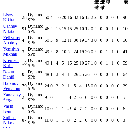
进
进
球
球
球
Lisov
Dynamo
28
50
4
16
20
16
32
16
12
2
2
0
0
0
0
90
Nikita
SPb
Ushnev
Dynamo
91
46
2
13
15
15
25
10
12
0
2
0
0
1
0
10
Nikita
SPb
Yelizarov
Dynamo
4
50
3
9
12
11
30
19
34
3
0
0
0
1
0
50
Anatoly
SPb
Yepishin
Dynamo
3
49
2
8
10
5
24
19
26
0
2
0
1
1
0
41
Mikhail
SPb
Kremzer
Dynamo
18
49
1
4
5
15
25
10
27
1
0
0
1
1
0
59
Kirill
SPb
Bokun
Dynamo
95
48
1
3
4
1
26
25
26
1
0
0
0
1
0
64
Daniil
SPb
Baranov
Dynamo
79
24
0
2
2
1
5
4
15
0
0
0
0
0
0
29
Veniamin
SPb
Yanevsky
Dynamo
2
9
0
1
1
-4
2
6
6
0
0
0
0
0
0
5
Sergei
SPb
Vasin
Dynamo
52
10
0
1
1
-3
4
7
2
0
0
0
0
0
0
6
Ivan
SPb
Sulima
Dynamo
87
11
0
1
1
0
2
2
0
0
0
0
0
0
0
3
Nikolai
SPb