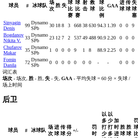
场
球
球
射
救
球
进
传
失
球员
冰球队
胜
失
#
GAA
次
比
比
击
球
比
球
球
球
赛
赛
例
塞
Sinyagin
Dynamo
99
30
18
8
3
668
38
630
94.3
1.39
0
0
9
Denis
SPb
Bogdanov
Dynamo
33
23
12
7
2
537
49
488
90.9
2.20
0
0
0
Nikita V.
SPb
Chufarov
Dynamo
35
1
0
0
0
9
1
8
88.9
2.25
0
0
0
Makar
SPb
Fomin
Dynamo
72
0
0
0
0
0
0
0
-
-
0
0
0
Danila
SPb
词汇表
场次
- 场次,
胜
- 胜,
失
- 失,
GAA
- 平均失球 = 60 分 × 失球 /
场上时间
后卫
以
以
多
少
加
场
进
传
得
罚
打
打
时
胜
胜
球员
冰球队
#
+/-
次
球
球
分
时
少
多
进
球
球