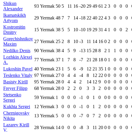
Shikun
93
Yermak
50
5
11
16
-20
29
49
61
2
3
0
0
0
Alexander
Ikamatskikh
29
Yermak
48
7
7
14
-18
22
40
22
4
3
0
0
0
Artyom
Kostromitin
15
Yermak
38
5
5
10
-10
19
29
31
4
1
0
0
2
Dmitry
Gorechishnikov
27
Yermak
25
2
8
10
-3
11
14
16
0
2
0
0
0
Maxim
Nedilko Denis
90
Yermak
38
4
5
9
-13
15
28
8
2
1
1
0
0
Lozhkin Alexei
77
Yermak
37
1
7
8
-7
21
28
18
0
1
0
0
0
A.
Lukoshin Pavel
40
Yermak
23
1
5
6
-9
12
21
35
1
0
0
0
0
Teslenko Vitaly
97
Yermak
27
0
4
4
-4
8
12
22
0
0
0
0
0
Basisty Kirill
95
Yermak
28
0
4
4
2
14
12
9
0
0
0
0
0
Freyer Filipp
68
Yermak
28
0
2
2
0
3
3
2
0
0
0
0
0
Stetsenko
59
Yermak
1
0
0
0
-1
0
1
0
0
0
0
0
0
Sergei
Kukhta Sergei
12
Yermak
3
0
0
0
-1
0
1
2
0
0
0
0
0
Chernigovsky
13
Yermak
5
0
0
0
-7
0
7
2
0
0
0
0
0
Nikita
Lazarev Kirill
28
Yermak
14
0
0
0
-8
3
11
20
0
0
0
0
0
V.