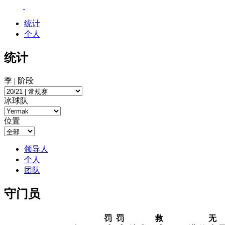
统计
个人
统计
季 | 阶段
冰球队
位置
领导人
个人
团队
守门员
罚
罚
救
无