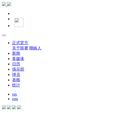
正式官方
关于联赛
聯絡人
新闻
多媒体
日历
俱乐部
球员
表格
统计
rus
eng