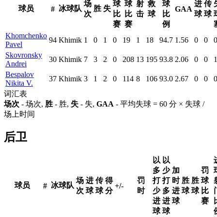
场
球
球
射
救
球
进
传
球员
冰球队
胜
失
#
GAA
次
比
比
击
球
比
球
球
赛
赛
例
Khomchenko
94
Khimik
1
0
1
0
19
1
18
94.7
1.56
0
0
Pavel
Skovronsky
30
Khimik
7
3
2
0
208
13
195
93.8
2.06
0
0
Andrei
Bespalov
37
Khimik
3
1
2
0
114
8
106
93.0
2.67
0
0
Nikita V.
词汇表
场次
- 场次,
胜
- 胜,
失
- 失,
GAA
- 平均失球 = 60 分 × 失球 /
场上时间
后卫
以
以
多
少
加
罚
场
进
传
得
罚
打
打
时
胜
胜
球
球员
冰球队
#
+/-
次
球
球
分
时
少
多
进
球
球
比
进
进
球
赛
球
球