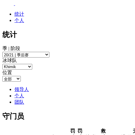
统计
个人
统计
季 | 阶段
冰球队
位置
领导人
个人
团队
守门员
罚
罚
救