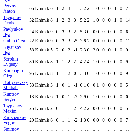
Pervov
66
Khimik
6
1
2
3
1
3
2
2
1
0
0
0
1
0
7
Anton
Tsyganov
32
Khimik
8
1
2
3
3
5
2
2
1
0
0
0
1
0
14
Denis
Pavlyukov
24
Khimik
9
0
3
3
2
5
3
0
0
0
0
0
0
0
6
Ilya
Gubin Oleg
22
Khimik
9
0
3
3
-5
3
8
2
0
0
0
0
0
0
11
Klyauzov
58
Khimik
5
2
0
2
-1
2
3
0
2
0
0
0
1
0
9
Ilya
Sorokin
86
Khimik
8
1
1
2
2
4
2
4
1
0
0
0
0
0
9
Evgeny
Korchagin
95
Khimik
8
1
1
2
0
3
3
0
1
0
0
0
0
0
9
Oleg
Kotlyarevsky
53
Khimik
3
1
0
1
-1
0
1
0
0
1
0
0
0
0
5
Mikhail
Kuptsov
13
Khimik
6
1
0
1
-7
2
9
6
1
0
0
0
0
0
6
Sergei
Tsyplakov
25
Khimik
2
0
1
1
2
4
2
2
0
0
0
0
0
0
5
Maxim
Kruzhenkov
29
Khimik
6
0
1
1
-2
1
3
0
0
0
0
0
0
0
7
Yegor
Smirnov