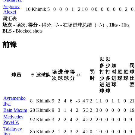
Yegorov
10
Khimik
5
0
0
0
1
2
1
0
0
0
0
0
0
0
2
0
Alexei
词汇表
场次
- 场次,
得分
- 得分,
+/-
- 在场进球总结（+/-）,
Hits
- Hits,
BLS
- Blocked shots
前锋
以
以
多
少
加
罚
场
进
传
得
罚
打
打
时
胜
胜
球
球员
冰球队
#
+/-
次
球
球
分
时
少
多
进
球
球
比
进
进
球
赛
球
球
Avramenko
8
Khimik
9
2
4
6
-3
4
7
2
1
1
0
1
1
0
21
Ilya
Bain Maxim
28
Khimik
9
3
1
4
2
5
3
2
3
0
0
0
0
0
19
Medvedev
92
Khimik
3
2
2
4
2
4
2
2
2
0
0
0
0
0
9
Pavel V.
Talaluyev
85
Khimik
2
1
2
3
2
4
2
0
1
0
0
0
0
0
9
Ilya