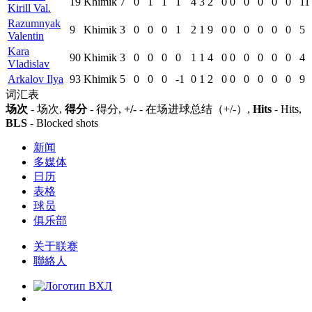
19
Khimik
7
0
1
1
1
4
3
2
0
0
0
0
0
0
11
Kirill Val.
Razumnyak
9
Khimik
3
0
0
0
1
2
1
9
0
0
0
0
0
0
5
Valentin
Kara
90
Khimik
3
0
0
0
0
1
1
4
0
0
0
0
0
0
4
Vladislav
Arkalov Ilya
93
Khimik
5
0
0
0
-1
0
1
2
0
0
0
0
0
0
9
词汇表
场次
- 场次,
得分
- 得分,
+/-
- 在场进球总结（+/-）,
Hits
- Hits,
BLS
- Blocked shots
新闻
多媒体
日历
表格
球员
俱乐部
关于联赛
聯絡人