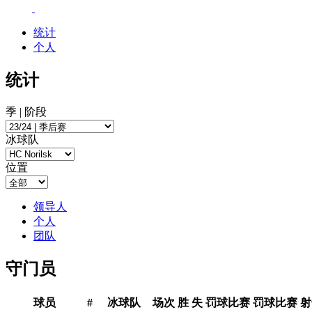
统计
个人
统计
季 | 阶段
冰球队
位置
领导人
个人
团队
守门员
球员
#
冰球队
场次
胜
失
罚球比赛
罚球比赛
射