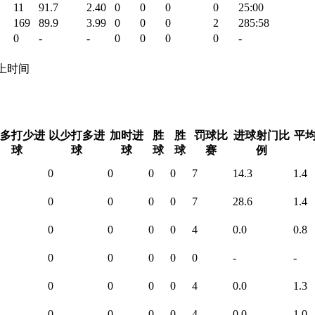
11
91.7
2.40
0
0
0
0
25:00
169
89.9
3.99
0
0
0
2
285:58
0
-
-
0
0
0
0
-
 场上时间
多打少进
以少打多进
加时进
胜
胜
罚球比
进球射门比
平
球
球
球
球
球
赛
例
0
0
0
0
7
14.3
1.4
0
0
0
0
7
28.6
1.4
0
0
0
0
4
0.0
0.8
0
0
0
0
0
-
-
0
0
0
0
4
0.0
1.3
0
0
0
0
4
0.0
1.0