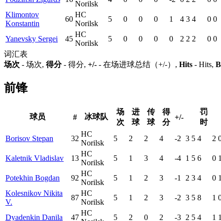
Norilsk
Klimontov
HC
60
5
0
0
0
1
4
3
4
0
0
Konstantin
Norilsk
HC
Yanevsky Sergei
45
5
0
0
0
0
2
2
2
0
0
Norilsk
词汇表
场次
- 场次,
得分
- 得分,
+/-
- 在场进球总结（+/-）,
Hits
- Hits,
B
前锋
场
进
传
得
罚
球员
冰球队
#
+/-
次
球
球
分
时
HC
Borisov Stepan
32
5
2
2
4
-2
3
5
4
2
Norilsk
HC
Kaletnik Vladislav
13
5
1
3
4
-4
1
5
6
0
Norilsk
HC
Potekhin Bogdan
92
5
1
2
3
-1
2
3
4
0
Norilsk
Kolesnikov Nikita
HC
87
5
1
2
3
-2
3
5
8
1
V.
Norilsk
HC
Dyadenkin Danila
47
5
2
0
2
-3
2
5
4
1