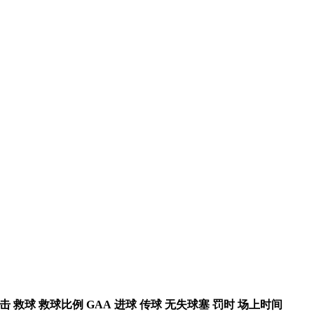
击
救球
救球比例
GAA
进球
传球
无失球塞
罚时
场上时间