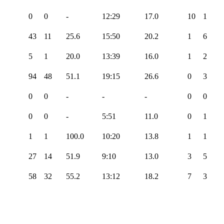
0
0
-
12:29
17.0
10
1
43
11
25.6
15:50
20.2
1
6
5
1
20.0
13:39
16.0
1
2
94
48
51.1
19:15
26.6
0
3
0
0
-
-
-
0
0
0
0
-
5:51
11.0
0
1
1
1
100.0
10:20
13.8
1
1
27
14
51.9
9:10
13.0
3
5
58
32
55.2
13:12
18.2
7
3