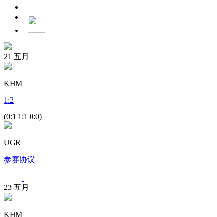
21
五月
KHM
1
:
2
(0:1 1:1 0:0)
UGR
参赛协议
23
五月
KHM