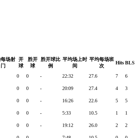
均每场射
开
胜开
胜开球比
平均场上时
平均每场班
Hits
BLS
门
球
球
例
间
次
0
0
-
22:32
27.6
7
6
0
0
-
20:09
27.4
4
3
0
0
-
16:26
22.6
5
5
0
0
-
5:33
10.5
1
1
0
0
-
19:12
26.0
2
2
0
0
-
7:48
10.5
0
0