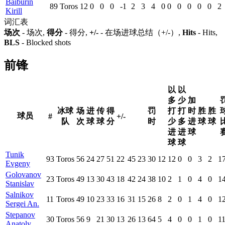
Baiburin
89
Toros
12
0
0
0
-1
2
3
4
0
0
0
0
0
0
2
Kirill
词汇表
场次
- 场次,
得分
- 得分,
+/-
- 在场进球总结（+/-）,
Hits
- Hits,
BLS
- Blocked shots
前锋
以
以
多
少
加
冰球
场
进
传
得
罚
打
打
时
胜
胜
球员
#
+/-
队
次
球
球
分
时
少
多
进
球
球
进
进
球
球
球
Tunik
93
Toros
56
24
27
51
22
45
23
30
12
12
0
0
3
2
1
Evgeny
Golovanov
23
Toros
49
13
30
43
18
42
24
38
10
2
1
0
4
0
1
Stanislav
Salnikov
11
Toros
49
10
23
33
16
31
15
26
8
2
0
1
4
0
1
Sergei An.
Stepanov
30
Toros
56
9
21
30
13
26
13
64
5
4
0
0
1
0
1
Anatoly