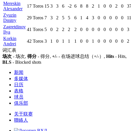
Mereskin
17
Toros
15
3
3
6
-2
6
8
8
2
1
0
0
2
0
3
Alexander
Zyuzin
29
Toros
7
3
2
5
5
6
1
4
3
0
0
0
0
0
1
Dmitry
Zagretdinov
41
Toros
5
0
2
2
2
2
0
0
0
0
0
0
0
0
3
Ilya
Korkin
42
Toros
3
1
0
1
1
1
0
0
1
0
0
0
0
0
2
Andrei
词汇表
场次
- 场次,
得分
- 得分,
+/-
- 在场进球总结（+/-）,
Hits
- Hits,
BLS
- Blocked shots
新闻
多媒体
日历
表格
球员
俱乐部
关于联赛
聯絡人