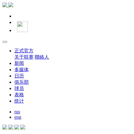
正式官方
关于联赛
聯絡人
新闻
多媒体
日历
俱乐部
球员
表格
统计
rus
eng