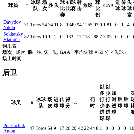
冰球
场
球
罚球
射
球
进
传
失
球员
胜
失
救球
#
GAA
队
次
比
比赛
击
比
球
球
球
赛
例
塞
Davydov
31
Toros
54
34
11
8
1349
94
1255
93.0
1.81
0
1
4
Nikita
Sokhatsky
82
Toros
10
1
2
0
133
15
118
88.7
3.05
0
0
0
Vladimir
词汇表
场次
- 场次,
胜
- 胜,
失
- 失,
GAA
- 平均失球 = 60 分 × 失球 /
场上时间
后卫
以
以
多
少
加
冰球
场
进
传
得
罚
打
打
时
胜
胜
球员
#
+/-
队
次
球
球
分
时
少
多
进
球
球
进
进
球
球
球
Poleshchuk
47
Toros
54
9
17
26
20
42
22
44
8
1
0
0
3
0
1
Anton