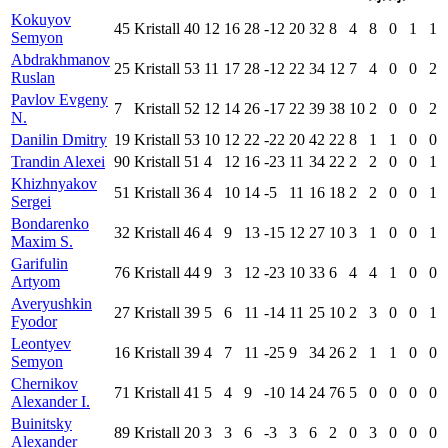
Kokuyov
45
Kristall
40
12
16
28
-12
20
32
8
4
8
0
1
1
Semyon
Abdrakhmanov
25
Kristall
53
11
17
28
-12
22
34
12
7
4
0
0
2
Ruslan
Pavlov Evgeny
7
Kristall
52
12
14
26
-17
22
39
38
10
2
0
0
2
N.
Danilin Dmitry
19
Kristall
53
10
12
22
-22
20
42
22
8
1
1
0
0
Trandin Alexei
90
Kristall
51
4
12
16
-23
11
34
22
2
2
0
0
1
Khizhnyakov
51
Kristall
36
4
10
14
-5
11
16
18
2
2
0
0
1
Sergei
Bondarenko
32
Kristall
46
4
9
13
-15
12
27
10
3
1
0
0
1
Maxim S.
Garifulin
76
Kristall
44
9
3
12
-23
10
33
6
4
4
1
0
0
Artyom
Averyushkin
27
Kristall
39
5
6
11
-14
11
25
10
2
3
0
0
1
Fyodor
Leontyev
16
Kristall
39
4
7
11
-25
9
34
26
2
1
1
0
0
Semyon
Chernikov
71
Kristall
41
5
4
9
-10
14
24
76
5
0
0
0
0
Alexander I.
Buinitsky
89
Kristall
20
3
3
6
-3
3
6
2
0
3
0
0
0
Alexander