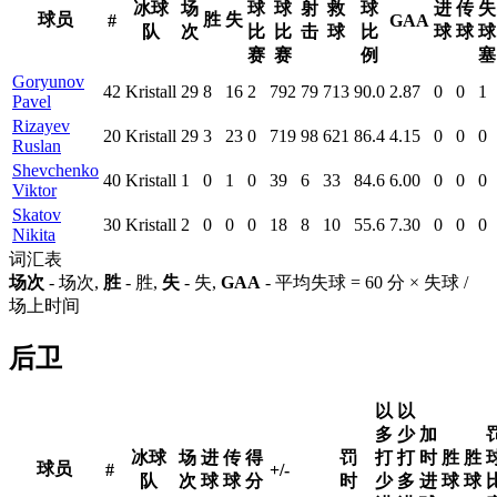
冰球
场
球
球
射
救
球
进
传
失
球员
胜
失
#
GAA
队
次
比
比
击
球
比
球
球
球
赛
赛
例
塞
Goryunov
42
Kristall
29
8
16
2
792
79
713
90.0
2.87
0
0
1
Pavel
Rizayev
20
Kristall
29
3
23
0
719
98
621
86.4
4.15
0
0
0
Ruslan
Shevchenko
40
Kristall
1
0
1
0
39
6
33
84.6
6.00
0
0
0
Viktor
Skatov
30
Kristall
2
0
0
0
18
8
10
55.6
7.30
0
0
0
Nikita
词汇表
场次
- 场次,
胜
- 胜,
失
- 失,
GAA
- 平均失球 = 60 分 × 失球 /
场上时间
后卫
以
以
多
少
加
冰球
场
进
传
得
罚
打
打
时
胜
胜
球员
#
+/-
队
次
球
球
分
时
少
多
进
球
球