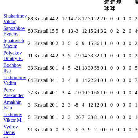
进
进
球
球
球
Shakarimov
88
Kristall
44
2
12
14
-18
12
30
22
2
0
0
0
0
0
2
Viktor
Sapozhkov
50
Kristall
15
5
8
13
-3
12
15
24
3
2
0
2
2
0
4
Evgeny
Ignatovich
2
Kristall
30
2
3
5
-6
9
15
36
1
1
0
0
0
0
2
Maxim
Polyakov
11
Kristall
34
2
3
5
-19
14
33
32
1
1
0
0
0
0
2
Dmitry E.
Bochkov
33
Kristall
50
1
4
5
-21
18
39
58
0
1
0
0
0
0
5
Ilya
Tikhomirov
64
Kristall
34
1
3
4
-8
14
22
24
0
1
0
0
0
0
7
Vadim
Perov
77
Kristall
40
1
3
4
-10
10
20
66
1
0
0
0
0
0
4
Alexander
Amakhin
3
Kristall
20
1
2
3
-8
4
12
12
0
1
0
0
0
0
1
Ivan
Tikhonov
5
Kristall
38
1
2
3
-26
7
33
81
0
1
0
0
0
0
1
Viktor M.
Vydrov
91
Kristall
6
0
3
3
-6
3
9
2
0
0
0
0
0
0
3
Denis