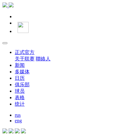
正式官方
关于联赛
聯絡人
新闻
多媒体
日历
俱乐部
球员
表格
统计
rus
eng