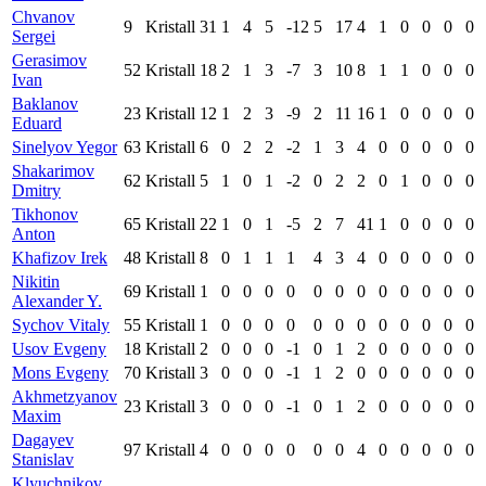
Chvanov
9
Kristall
31
1
4
5
-12
5
17
4
1
0
0
0
0
Sergei
Gerasimov
52
Kristall
18
2
1
3
-7
3
10
8
1
1
0
0
0
Ivan
Baklanov
23
Kristall
12
1
2
3
-9
2
11
16
1
0
0
0
0
Eduard
Sinelyov Yegor
63
Kristall
6
0
2
2
-2
1
3
4
0
0
0
0
0
Shakarimov
62
Kristall
5
1
0
1
-2
0
2
2
0
1
0
0
0
Dmitry
Tikhonov
65
Kristall
22
1
0
1
-5
2
7
41
1
0
0
0
0
Anton
Khafizov Irek
48
Kristall
8
0
1
1
1
4
3
4
0
0
0
0
0
Nikitin
69
Kristall
1
0
0
0
0
0
0
0
0
0
0
0
0
Alexander Y.
Sychov Vitaly
55
Kristall
1
0
0
0
0
0
0
0
0
0
0
0
0
Usov Evgeny
18
Kristall
2
0
0
0
-1
0
1
2
0
0
0
0
0
Mons Evgeny
70
Kristall
3
0
0
0
-1
1
2
0
0
0
0
0
0
Akhmetzyanov
23
Kristall
3
0
0
0
-1
0
1
2
0
0
0
0
0
Maxim
Dagayev
97
Kristall
4
0
0
0
0
0
0
4
0
0
0
0
0
Stanislav
Klyuchnikov