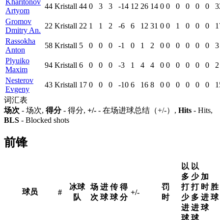
Kharitonov
44
Kristall
44
0
3
3
-14
12
26
14
0
0
0
0
0
0
3
Artyom
Gromov
22
Kristall
22
1
1
2
-6
6
12
31
0
0
1
0
0
0
1
Dmitry An.
Rassokha
58
Kristall
5
0
0
0
-1
0
1
2
0
0
0
0
0
0
3
Anton
Plyuiko
94
Kristall
6
0
0
0
-3
1
4
4
0
0
0
0
0
0
2
Maxim
Nesterov
43
Kristall
17
0
0
0
-10
6
16
8
0
0
0
0
0
0
1
Evgeny
词汇表
场次
- 场次,
得分
- 得分,
+/-
- 在场进球总结（+/-）,
Hits
- Hits,
BLS
- Blocked shots
前锋
以
以
多
少
加
冰球
场
进
传
得
罚
打
打
时
胜
球员
#
+/-
队
次
球
球
分
时
少
多
进
球
进
进
球
球
球