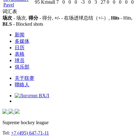
95
Kristall
7
0
0
0
-3
0
3
27
0
0
0
0
0
Pavel
词汇表
场次
- 场次,
得分
- 得分,
+/-
- 在场进球总结（+/-）,
Hits
- Hits,
BLS
- Blocked shots
新闻
多媒体
日历
表格
球员
俱乐部
关于联赛
聯絡人
Supreme hockey league
Tel:
+7 (495) 647-71-11