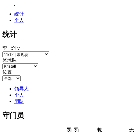
统计
个人
统计
季 | 阶段
冰球队
位置
领导人
个人
团队
守门员
罚
罚
救
无