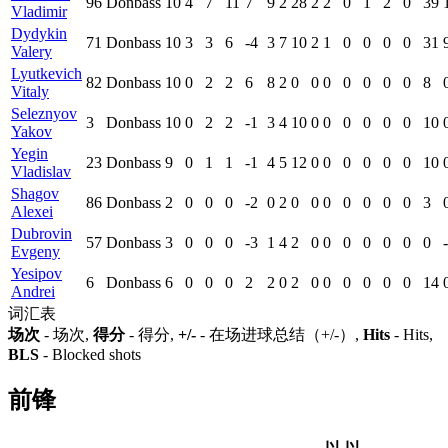
96
Donbass
10
4
7
11
7
9
2
28
2
2
0
1
2
0
39
Vladimir
Dydykin
71
Donbass
10
3
3
6
-4
3
7
10
2
1
0
0
0
0
31
Valery
Lyutkevich
82
Donbass
10
0
2
2
6
8
2
0
0
0
0
0
0
0
8
Vitaly
Seleznyov
3
Donbass
10
0
2
2
-1
3
4
10
0
0
0
0
0
0
10
Yakov
Yegin
23
Donbass
9
0
1
1
-1
4
5
12
0
0
0
0
0
0
10
Vladislav
Shagov
86
Donbass
2
0
0
0
-2
0
2
0
0
0
0
0
0
0
3
Alexei
Dubrovin
57
Donbass
3
0
0
0
-3
1
4
2
0
0
0
0
0
0
0
-
Evgeny
Yesipov
6
Donbass
6
0
0
0
2
2
0
2
0
0
0
0
0
0
14
Andrei
词汇表
场次
- 场次,
得分
- 得分,
+/-
- 在场进球总结（+/-）,
Hits
- Hits,
BLS
- Blocked shots
前锋