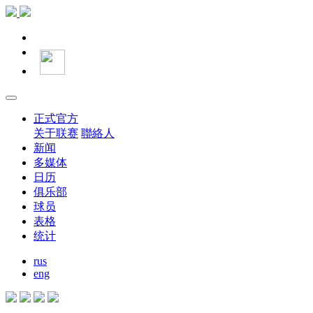
正式官方
关于联赛
聯絡人
新闻
多媒体
日历
俱乐部
球员
表格
统计
rus
eng