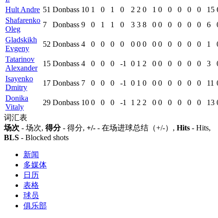
Hult Andre
51
Donbass
10
1
0
1
0
2
2
0
1
0
0
0
0
0
15
Shafarenko
7
Donbass
9
0
1
1
0
3
3
8
0
0
0
0
0
0
6
Oleg
Gladskikh
52
Donbass
4
0
0
0
0
0
0
0
0
0
0
0
0
0
1
Evgeny
Tatarinov
15
Donbass
4
0
0
0
-1
0
1
2
0
0
0
0
0
0
3
Alexander
Isayenko
17
Donbass
7
0
0
0
-1
0
1
0
0
0
0
0
0
0
11
Dmitry
Donika
29
Donbass
10
0
0
0
-1
1
2
2
0
0
0
0
0
0
13
Vitaly
词汇表
场次
- 场次,
得分
- 得分,
+/-
- 在场进球总结（+/-）,
Hits
- Hits,
BLS
- Blocked shots
新闻
多媒体
日历
表格
球员
俱乐部