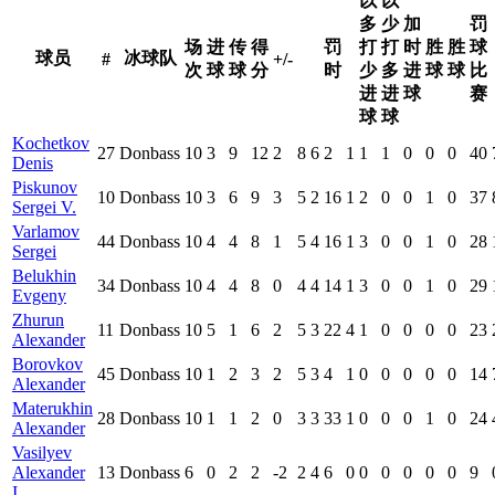
以
以
多
少
加
罚
场
进
传
得
罚
打
打
时
胜
胜
球
球员
冰球队
#
+/-
次
球
球
分
时
少
多
进
球
球
比
进
进
球
赛
球
球
Kochetkov
27
Donbass
10
3
9
12
2
8
6
2
1
1
1
0
0
0
40
Denis
Piskunov
10
Donbass
10
3
6
9
3
5
2
16
1
2
0
0
1
0
37
Sergei V.
Varlamov
44
Donbass
10
4
4
8
1
5
4
16
1
3
0
0
1
0
28
Sergei
Belukhin
34
Donbass
10
4
4
8
0
4
4
14
1
3
0
0
1
0
29
Evgeny
Zhurun
11
Donbass
10
5
1
6
2
5
3
22
4
1
0
0
0
0
23
Alexander
Borovkov
45
Donbass
10
1
2
3
2
5
3
4
1
0
0
0
0
0
14
Alexander
Materukhin
28
Donbass
10
1
1
2
0
3
3
33
1
0
0
0
1
0
24
Alexander
Vasilyev
Alexander
13
Donbass
6
0
2
2
-2
2
4
6
0
0
0
0
0
0
9
I.