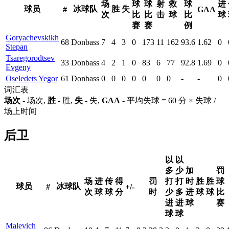
场
球
球
射
救
球
进
球员
冰球队
胜
失
#
GAA
次
比
比
击
球
比
球
赛
赛
例
Goryachevskikh
68
Donbass
7
4
3
0
173
11
162
93.6
1.62
0
Stepan
Tsaregorodtsev
33
Donbass
4
2
1
0
83
6
77
92.8
1.69
0
Evgeny
Oseledets Yegor
61
Donbass
0
0
0
0
0
0
0
-
-
0
词汇表
场次
- 场次,
胜
- 胜,
失
- 失,
GAA
- 平均失球 = 60 分 × 失球 /
场上时间
后卫
以
以
多
少
加
罚
场
进
传
得
罚
打
打
时
胜
胜
球
球员
冰球队
#
+/-
次
球
球
分
时
少
多
进
球
球
比
进
进
球
赛
球
球
Malevich