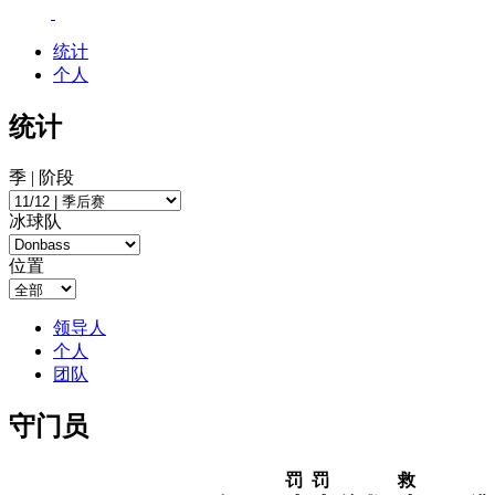
统计
个人
统计
季 | 阶段
冰球队
位置
领导人
个人
团队
守门员
罚
罚
救