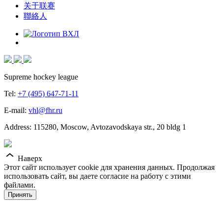
关于联赛
聯絡人
Supreme hockey league
Tel:
+7 (495) 647-71-11
E-mail:
vhl@fhr.ru
Address: 115280, Moscow, Avtozavodskaya str., 20 bldg 1
Наверх
Этот сайт использует cookie для хранения данных. Продолжая
использовать сайт, вы даете согласие на работу с этими
файлами.
Принять