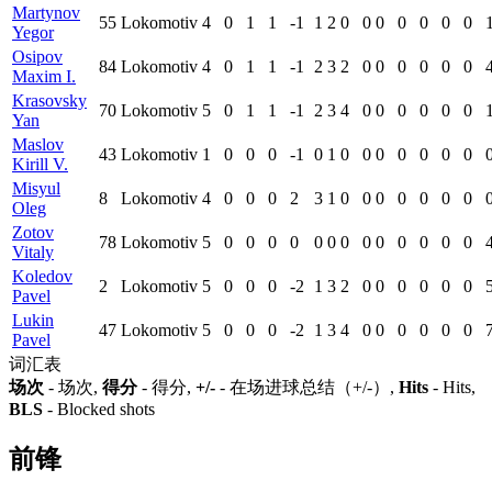
Martynov
55
Lokomotiv
4
0
1
1
-1
1
2
0
0
0
0
0
0
0
Yegor
Osipov
84
Lokomotiv
4
0
1
1
-1
2
3
2
0
0
0
0
0
0
Maxim I.
Krasovsky
70
Lokomotiv
5
0
1
1
-1
2
3
4
0
0
0
0
0
0
Yan
Maslov
43
Lokomotiv
1
0
0
0
-1
0
1
0
0
0
0
0
0
0
Kirill V.
Misyul
8
Lokomotiv
4
0
0
0
2
3
1
0
0
0
0
0
0
0
Oleg
Zotov
78
Lokomotiv
5
0
0
0
0
0
0
0
0
0
0
0
0
0
Vitaly
Koledov
2
Lokomotiv
5
0
0
0
-2
1
3
2
0
0
0
0
0
0
Pavel
Lukin
47
Lokomotiv
5
0
0
0
-2
1
3
4
0
0
0
0
0
0
Pavel
词汇表
场次
- 场次,
得分
- 得分,
+/-
- 在场进球总结（+/-）,
Hits
- Hits,
BLS
- Blocked shots
前锋