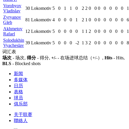
Vorobyov
30
Lokomotiv
5
0
1
1
0
2
2
0
0
0
0
0
0
0
1
Vladislav
Zyryanov
81
Lokomotiv
4
0
0
0
1
2
1
0
0
0
0
0
0
0
6
Gleb
Akhmetov
12
Lokomotiv
5
0
0
0
0
1
1
2
0
0
0
0
0
0
1
Rafael
Solodukhin
39
Lokomotiv
5
0
0
0
-2
1
3
2
0
0
0
0
0
0
8
Vyacheslav
词汇表
场次
- 场次,
得分
- 得分,
+/-
- 在场进球总结（+/-）,
Hits
- Hits,
BLS
- Blocked shots
新闻
多媒体
日历
表格
球员
俱乐部
关于联赛
聯絡人