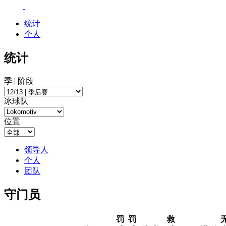
统计
个人
统计
季 | 阶段
冰球队
位置
领导人
个人
团队
守门员
罚
罚
救