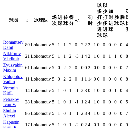
以
以
多
少
加
场
进
传
得
罚
打
打
时
胜
胜
球员
冰球队
#
+/-
次
球
球
分
时
少
多
进
球
球
进
进
球
球
球
Romantsev
89
Lokomotiv
5
1
1
2
0
2
2
2
1
0
0
0
0
0
4
Danil
Nikiforov
21
Lokomotiv
5
1
1
2
-3
1
4
2
1
0
0
1
1
0
8
Vladimir
Zyuzyakin
61
Lokomotiv
5
0
2
2
0
0
0
2
0
0
0
0
0
0
7
Maxim
Khlopotov
11
Lokomotiv
5
0
2
2
0
1
1
14
0
0
0
0
0
0
8
Vadim
Voronin
14
Lokomotiv
5
1
0
1
-1
2
3
0
1
0
0
0
1
0
4
Kirill
Petrakov
28
Lokomotiv
5
1
0
1
-1
1
2
4
1
0
0
0
0
0
5
Ivan V.
Shubin
86
Lokomotiv
5
1
0
1
-1
2
3
4
1
0
0
0
0
0
7
Alexei
Kapustin
17
Lokomotiv
5
1
0
1
-2
0
2
4
0
1
0
0
0
0
9
Kirill P.