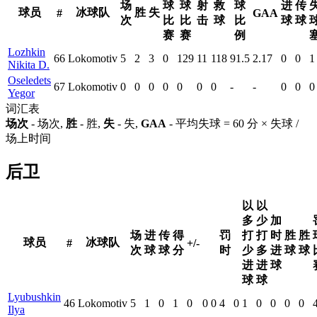
场
球
球
射
救
球
进
传
球员
冰球队
胜
失
#
GAA
次
比
比
击
球
比
球
球
赛
赛
例
Lozhkin
66
Lokomotiv
5
2
3
0
129
11
118
91.5
2.17
0
0
1
Nikita D.
Oseledets
67
Lokomotiv
0
0
0
0
0
0
0
-
-
0
0
0
Yegor
词汇表
场次
- 场次,
胜
- 胜,
失
- 失,
GAA
- 平均失球 = 60 分 × 失球 /
场上时间
后卫
以
以
多
少
加
场
进
传
得
罚
打
打
时
胜
胜
球员
冰球队
#
+/-
次
球
球
分
时
少
多
进
球
球
进
进
球
球
球
Lyubushkin
46
Lokomotiv
5
1
0
1
0
0
0
4
0
1
0
0
0
0
Ilya