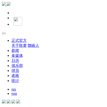
正式官方
关于联赛
聯絡人
新闻
多媒体
日历
俱乐部
球员
表格
统计
rus
eng