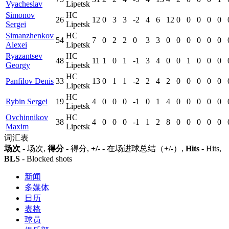
Vyacheslav
Lipetsk
Simonov
HC
26
12
0
3
3
-2
4
6
12
0
0
0
0
0
Sergei
Lipetsk
Simanzhenkov
HC
54
7
0
2
2
0
3
3
0
0
0
0
0
0
Alexei
Lipetsk
Ryazantsev
HC
48
11
1
0
1
-1
3
4
0
0
1
0
0
0
Georgy
Lipetsk
HC
Panfilov Denis
33
13
0
1
1
-2
2
4
2
0
0
0
0
0
Lipetsk
HC
Rybin Sergei
19
4
0
0
0
-1
0
1
4
0
0
0
0
0
Lipetsk
Ovchinnikov
HC
38
4
0
0
0
-1
1
2
8
0
0
0
0
0
Maxim
Lipetsk
词汇表
场次
- 场次,
得分
- 得分,
+/-
- 在场进球总结（+/-）,
Hits
- Hits,
BLS
- Blocked shots
新闻
多媒体
日历
表格
球员