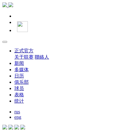
正式官方
关于联赛
聯絡人
新闻
多媒体
日历
俱乐部
球员
表格
统计
rus
eng