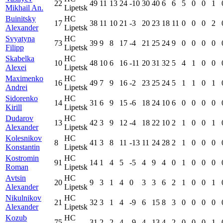
22
49
11
13
24
-10
30
40
6
6
5
0
0
1
Mikhail An.
Lipetsk
Buinitsky
HC
17
38
11
10
21
-3
20
23
18
11
0
0
0
2
Alexander
Lipetsk
Svyatyna
HC
73
39
9
8
17
-4
21
25
24
9
0
0
0
0
Filipp
Lipetsk
Skabelka
HC
10
48
10
6
16
-11
20
31
32
5
4
1
0
0
Alexei
Lipetsk
Maximenko
HC
16
49
7
9
16
-2
23
25
24
5
1
1
0
1
Andrei
Lipetsk
Sidorenko
HC
14
31
6
9
15
-6
18
24
10
6
0
0
0
0
Kirill
Lipetsk
Dudarov
HC
13
42
3
9
12
-4
18
22
10
2
1
0
0
1
Alexander
Lipetsk
Kolesnikov
HC
8
41
3
8
11
-13
11
24
28
2
1
0
0
0
Konstantin
Lipetsk
Kostromin
HC
91
14
1
4
5
-5
4
9
4
0
1
0
0
0
Roman
Lipetsk
Avtsin
HC
20
9
3
1
4
0
3
3
6
2
1
0
0
1
Alexander
Lipetsk
Nikulnikov
HC
21
32
3
1
4
-9
6
15
8
3
0
0
0
0
Alexander
Lipetsk
Kozub
HC
75
31
2
2
4
-9
4
13
4
2
0
0
0
1