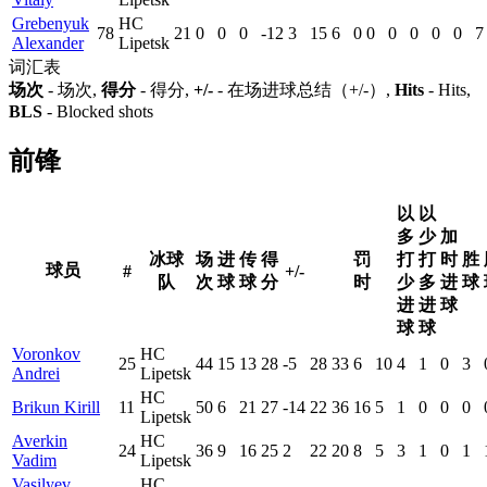
Grebenyuk
HC
78
21
0
0
0
-12
3
15
6
0
0
0
0
0
0
7
Alexander
Lipetsk
词汇表
场次
- 场次,
得分
- 得分,
+/-
- 在场进球总结（+/-）,
Hits
- Hits,
BLS
- Blocked shots
前锋
以
以
多
少
加
冰球
场
进
传
得
罚
打
打
时
胜
球员
#
+/-
队
次
球
球
分
时
少
多
进
球
进
进
球
球
球
Voronkov
HC
25
44
15
13
28
-5
28
33
6
10
4
1
0
3
Andrei
Lipetsk
HC
Brikun Kirill
11
50
6
21
27
-14
22
36
16
5
1
0
0
0
Lipetsk
Averkin
HC
24
36
9
16
25
2
22
20
8
5
3
1
0
1
Vadim
Lipetsk
Vasilyev
HC