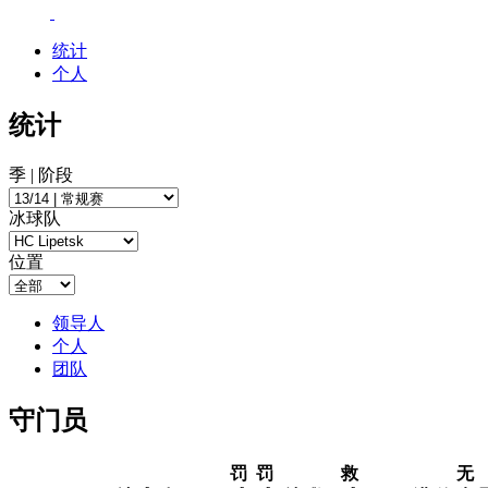
统计
个人
统计
季 | 阶段
冰球队
位置
领导人
个人
团队
守门员
罚
罚
救
无