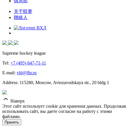
俱乐部
关于联赛
聯絡人
Supreme hockey league
Tel:
+7 (495) 647-71-11
E-mail:
vhl@fhr.ru
Address: 115280, Moscow, Avtozavodskaya str., 20 bldg 1
Наверх
Этот сайт использует cookie для хранения данных. Продолжая
использовать сайт, вы даете согласие на работу с этими
файлами.
Принять