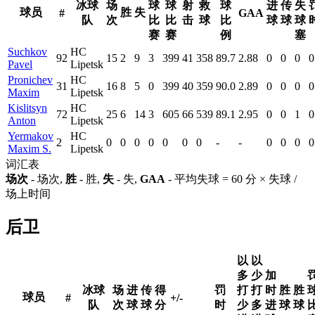
冰球
场
球
球
射
救
球
进
传
失
球员
胜
失
#
GAA
队
次
比
比
击
球
比
球
球
球
赛
赛
例
塞
Suchkov
HC
92
15
2
9
3
399
41
358
89.7
2.88
0
0
0
0
Pavel
Lipetsk
Pronichev
HC
31
16
8
5
0
399
40
359
90.0
2.89
0
0
0
0
Maxim
Lipetsk
Kislitsyn
HC
72
25
6
14
3
605
66
539
89.1
2.95
0
0
1
0
Anton
Lipetsk
Yermakov
HC
2
0
0
0
0
0
0
0
-
-
0
0
0
0
Maxim S.
Lipetsk
词汇表
场次
- 场次,
胜
- 胜,
失
- 失,
GAA
- 平均失球 = 60 分 × 失球 /
场上时间
后卫
以
以
多
少
加
冰球
场
进
传
得
罚
打
打
时
胜
胜
球员
#
+/-
队
次
球
球
分
时
少
多
进
球
球