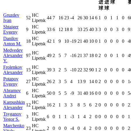
进
进
球
球
球
Gruzdev
HC
52
44
7
16
23
-4
26
30
14
6
1
0
1
1
0
6
Ivan
Lipetsk
Shtaiger
HC
9
33
6
12
18
8
33
25
40
3
3
0
0
3
0
9
Evgeny
Lipetsk
Danilov
HC
18
42
1
9
10
-19
21
40
10
0
1
0
0
0
0
4
Anton M.
Lipetsk
Medvedev
HC
Alexander
97
49
2
5
7
-16
21
37
18
0
2
0
0
1
0
4
Lipetsk
Y.
Frolenkov
HC
15
39
3
2
5
-10
22
32
90
1
2
0
0
0
0
4
Alexander
Lipetsk
Potapov
HC
27
26
2
3
5
4
13
9
14
0
2
0
0
0
0
1
Evgeny
Lipetsk
Abramov
HC
6
50
0
5
5
-9
31
40
16
0
0
0
0
0
0
5
Andrei
Lipetsk
Karpushkin
HC
12
16
2
1
3
3
8
5
6
2
0
0
0
0
0
2
Alexander
Lipetsk
Tsyganov
HC
3
6
0
1
1
-3
1
4
2
0
0
0
0
0
0
1
Yegor S.
Lipetsk
Marchenko
HC
23
2
0
0
0
-4
0
4
2
0
0
0
0
0
0
2
Vitaly
Lipetsk