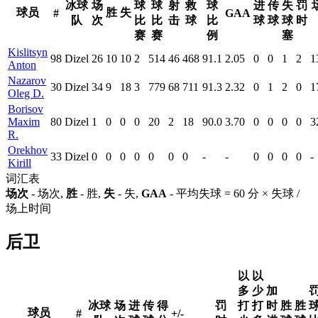
冰球
场
球
球
射
救
球
进
传
失
罚
球员
胜
失
#
GAA
队
次
比
比
击
球
比
球
球
球
时
赛
赛
例
塞
Kislitsyn
98
Dizel
26
10
10
2
514
46
468
91.1
2.05
0
0
1
2
1
Anton
Nazarov
30
Dizel
34
9
18
3
779
68
711
91.3
2.32
0
1
2
0
1
Oleg D.
Borisov
Maxim
80
Dizel
1
0
0
0
20
2
18
90.0
3.70
0
0
0
0
3
R.
Orekhov
33
Dizel
0
0
0
0
0
0
0
-
-
0
0
0
0
-
Kirill
词汇表
场次
- 场次,
胜
- 胜,
失
- 失,
GAA
- 平均失球 = 60 分 × 失球 /
场上时间
后卫
以
以
多
少
加
冰球
场
进
传
得
罚
打
打
时
胜
胜
球员
#
+/-