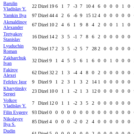
Barulin
22
Dizel
19
6
1
7
-3
7
10
4
6
0
0
0
1
0
Vladislav Y.
Yamkin Ilya
97
Dizel
44
4
2
6
-6
9
15
12
4
0
0
0
0
0
Akmaldinov
67
Dizel
10
2
4
6
1
9
8
4
2
0
0
1
1
0
Alexander
Tretyakov
16
Dizel
14
2
3
5
-1
7
8
6
2
0
0
0
0
0
Stanislav
Lyuduchin
70
Dizel
17
2
3
5
-2
5
7
28
2
0
0
0
0
0
Roman
Zakharchuk
32
Dizel
9
1
4
5
5
6
1
6
0
0
1
0
0
0
Ivan
Fakirov
62
Dizel
32
2
1
3
-4
4
8
0
2
0
0
0
0
0
Alexei
Fefelov Igor
9
Dizel
9
1
2
3
1
3
2
14
1
0
0
0
0
0
Kharytinsky
23
Dizel
10
0
1
1
-2
1
3
12
0
0
0
0
0
0
Sergei
Volkov
7
Dizel
12
0
1
1
-2
3
5
2
0
0
0
0
0
0
Vladislav Y.
Filin Evgeny
93
Dizel
0
0
0
0
0
0
0
0
0
0
0
0
0
0
Nikolayev
85
Dizel
4
0
0
0
-2
0
2
4
0
0
0
0
0
0
Ilya S.
Dudin
61
Dizel
5
0
0
0
0
0
0
2
0
0
0
0
0
0