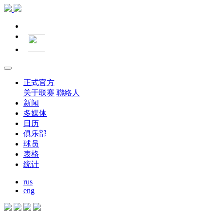
正式官方
关于联赛
聯絡人
新闻
多媒体
日历
俱乐部
球员
表格
统计
rus
eng