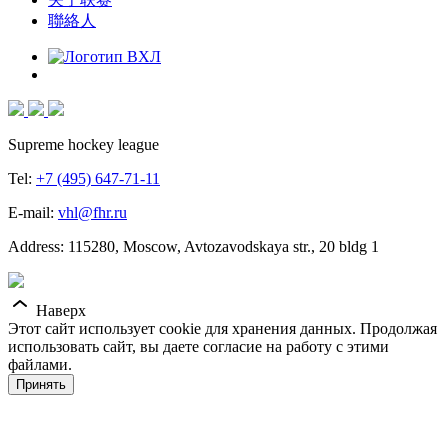
聯絡人
Supreme hockey league
Tel:
+7 (495) 647-71-11
E-mail:
vhl@fhr.ru
Address: 115280, Moscow, Avtozavodskaya str., 20 bldg 1
Наверх
Этот сайт использует cookie для хранения данных. Продолжая
использовать сайт, вы даете согласие на работу с этими
файлами.
Принять