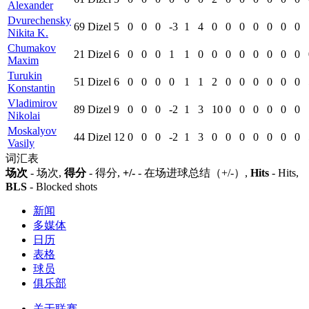
Alexander
Dvurechensky
69
Dizel
5
0
0
0
-3
1
4
0
0
0
0
0
0
0
Nikita K.
Chumakov
21
Dizel
6
0
0
0
1
1
0
0
0
0
0
0
0
0
Maxim
Turukin
51
Dizel
6
0
0
0
0
1
1
2
0
0
0
0
0
0
Konstantin
Vladimirov
89
Dizel
9
0
0
0
-2
1
3
10
0
0
0
0
0
0
Nikolai
Moskalyov
44
Dizel
12
0
0
0
-2
1
3
0
0
0
0
0
0
0
Vasily
词汇表
场次
- 场次,
得分
- 得分,
+/-
- 在场进球总结（+/-）,
Hits
- Hits,
BLS
- Blocked shots
新闻
多媒体
日历
表格
球员
俱乐部
关于联赛