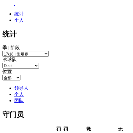
统计
个人
统计
季 | 阶段
冰球队
位置
领导人
个人
团队
守门员
罚
罚
救
无