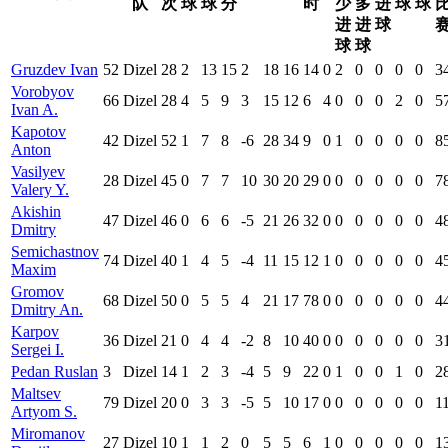
队
次
球
球
分
时
少
多
进
球
球
进
进
球
球
球
Gruzdev Ivan
52
Dizel
28
2
13
15
2
18
16
14
0
2
0
0
0
0
3
Vorobyov
66
Dizel
28
4
5
9
3
15
12
6
4
0
0
0
2
0
5
Ivan A.
Kapotov
42
Dizel
52
1
7
8
-6
28
34
9
0
1
0
0
0
0
8
Anton
Vasilyev
28
Dizel
45
0
7
7
10
30
20
29
0
0
0
0
0
0
7
Valery Y.
Akishin
47
Dizel
46
0
6
6
-5
21
26
32
0
0
0
0
0
0
4
Dmitry
Semichastnov
74
Dizel
40
1
4
5
-4
11
15
12
1
0
0
0
0
0
4
Maxim
Gromov
68
Dizel
50
0
5
5
4
21
17
78
0
0
0
0
0
0
4
Dmitry An.
Karpov
36
Dizel
21
0
4
4
-2
8
10
40
0
0
0
0
0
0
3
Sergei I.
Pedan Ruslan
3
Dizel
14
1
2
3
-4
5
9
22
0
1
0
0
1
0
2
Maltsev
79
Dizel
20
0
3
3
-5
5
10
17
0
0
0
0
0
0
1
Artyom S.
Miromanov
27
Dizel
10
1
1
2
0
5
5
6
1
0
0
0
0
0
1