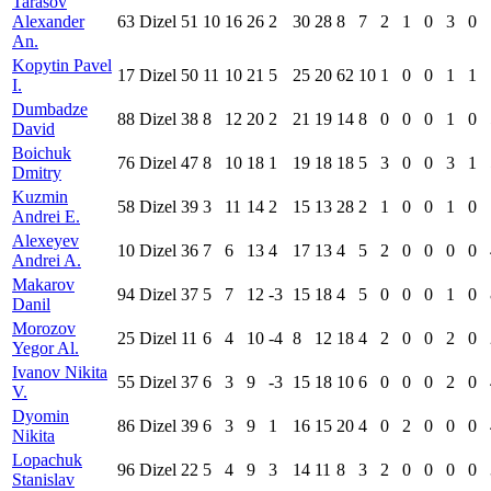
Tarasov
Alexander
63
Dizel
51
10
16
26
2
30
28
8
7
2
1
0
3
0
An.
Kopytin Pavel
17
Dizel
50
11
10
21
5
25
20
62
10
1
0
0
1
1
I.
Dumbadze
88
Dizel
38
8
12
20
2
21
19
14
8
0
0
0
1
0
David
Boichuk
76
Dizel
47
8
10
18
1
19
18
18
5
3
0
0
3
1
Dmitry
Kuzmin
58
Dizel
39
3
11
14
2
15
13
28
2
1
0
0
1
0
Andrei E.
Alexeyev
10
Dizel
36
7
6
13
4
17
13
4
5
2
0
0
0
0
Andrei A.
Makarov
94
Dizel
37
5
7
12
-3
15
18
4
5
0
0
0
1
0
Danil
Morozov
25
Dizel
11
6
4
10
-4
8
12
18
4
2
0
0
2
0
Yegor Al.
Ivanov Nikita
55
Dizel
37
6
3
9
-3
15
18
10
6
0
0
0
2
0
V.
Dyomin
86
Dizel
39
6
3
9
1
16
15
20
4
0
2
0
0
0
Nikita
Lopachuk
96
Dizel
22
5
4
9
3
14
11
8
3
2
0
0
0
0
Stanislav