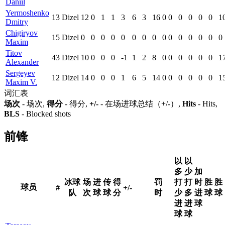
Daniil
Yermoshenko
13
Dizel
12
0
1
1
3
6
3
16
0
0
0
0
0
0
1
Dmitry
Chigiryov
15
Dizel
0
0
0
0
0
0
0
0
0
0
0
0
0
0
0
Maxim
Titov
43
Dizel
10
0
0
0
-1
1
2
8
0
0
0
0
0
0
1
Alexander
Sergeyev
12
Dizel
14
0
0
0
1
6
5
14
0
0
0
0
0
0
1
Maxim V.
词汇表
场次
- 场次,
得分
- 得分,
+/-
- 在场进球总结（+/-）,
Hits
- Hits,
BLS
- Blocked shots
前锋
以
以
多
少
加
冰球
场
进
传
得
罚
打
打
时
胜
胜
球员
#
+/-
队
次
球
球
分
时
少
多
进
球
球
进
进
球
球
球