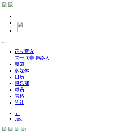
正式官方
关于联赛
聯絡人
新闻
多媒体
日历
俱乐部
球员
表格
统计
rus
eng