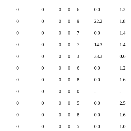
0
0
0
0
6
0.0
1.2
0
0
0
0
9
22.2
1.8
0
0
0
0
7
0.0
1.4
0
0
0
0
7
14.3
1.4
0
0
0
0
3
33.3
0.6
0
0
0
0
6
0.0
1.2
0
0
0
0
8
0.0
1.6
0
0
0
0
0
-
-
0
0
0
0
5
0.0
2.5
0
0
0
0
8
0.0
1.6
0
0
0
0
5
0.0
1.0