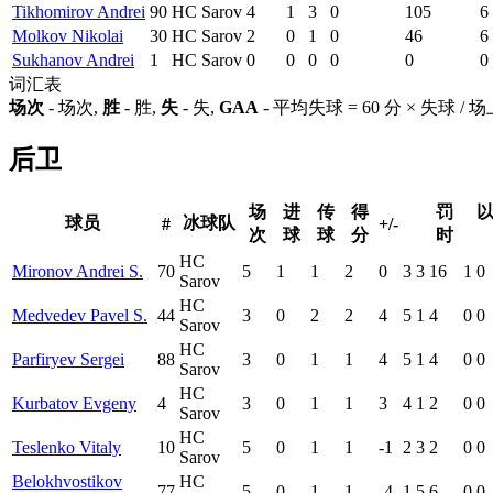
Tikhomirov Andrei
90
HC Sarov
4
1
3
0
105
6
Molkov Nikolai
30
HC Sarov
2
0
1
0
46
6
Sukhanov Andrei
1
HC Sarov
0
0
0
0
0
0
词汇表
场次
- 场次,
胜
- 胜,
失
- 失,
GAA
- 平均失球 = 60 分 × 失球 /
后卫
场
进
传
得
罚
球员
冰球队
#
+/-
次
球
球
分
时
HC
Mironov Andrei S.
70
5
1
1
2
0
3
3
16
1
0
Sarov
HC
Medvedev Pavel S.
44
3
0
2
2
4
5
1
4
0
0
Sarov
HC
Parfiryev Sergei
88
3
0
1
1
4
5
1
4
0
0
Sarov
HC
Kurbatov Evgeny
4
3
0
1
1
3
4
1
2
0
0
Sarov
HC
Teslenko Vitaly
10
5
0
1
1
-1
2
3
2
0
0
Sarov
Belokhvostikov
HC
77
5
0
1
1
-4
1
5
6
0
0