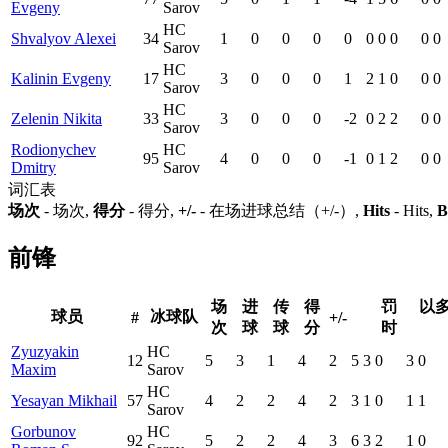
Evgeny
Sarov
HC
Shvalyov Alexei
34
1
0
0
0
0
0
0
0
0
0
Sarov
HC
Kalinin Evgeny
17
3
0
0
0
1
2
1
0
0
0
Sarov
HC
Zelenin Nikita
33
3
0
0
0
-2
0
2
2
0
0
Sarov
Rodionychev
HC
95
4
0
0
0
-1
0
1
2
0
0
Dmitry
Sarov
词汇表
场次
- 场次,
得分
- 得分,
+/-
- 在场进球总结（+/-）,
Hits
- Hits,
B
前锋
场
进
传
得
罚
以
球员
冰球队
#
+/-
次
球
球
分
时
Zyuzyakin
HC
12
5
3
1
4
2
5
3
0
3
0
Maxim
Sarov
HC
Yesayan Mikhail
57
4
2
2
4
2
3
1
0
1
1
Sarov
Gorbunov
HC
92
5
2
2
4
3
6
3
2
1
0