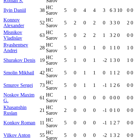
Roman S.
Sarov
HC
Ilyin Daniil
38
5
0
4
4
3
6
3
10
0
0
Sarov
Konnov
HC
52
5
2
0
2
0
3
3
0
2
0
Alexander
Sarov
Misnikov
HC
63
5
0
2
2
1
3
2
0
0
0
Vladislav
Sarov
Ryashentsev
HC
28
5
1
0
1
0
1
1
0
1
0
Andrei
Sarov
HC
Shurakov Denis
19
5
1
0
1
-2
1
3
0
1
0
Sarov
HC
Smolin Mikhail
42
5
0
1
1
0
1
1
2
0
0
Sarov
HC
Smurov Sergei
73
5
0
1
1
-1
1
2
6
0
0
Sarov
Noskov Maxim
HC
61
1
0
0
0
0
0
0
0
0
0
G.
Sarov
Khasanshin
HC
21
2
0
0
0
-1
0
1
0
0
0
Ruslan
Sarov
HC
Konkov Roman
11
5
0
0
0
-1
1
2
7
0
0
Sarov
HC
Vilkov Anton
55
5
0
0
0
-2
1
3
2
0
0
Sarov