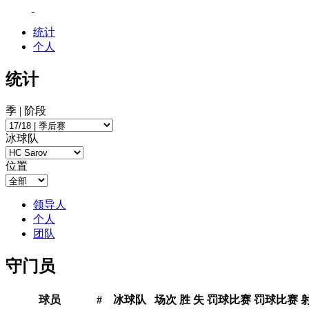
统计
个人
统计
季 | 阶段
冰球队
位置
领导人
个人
团队
守门员
球员
#
冰球队
场次
胜
失
罚球比赛
罚球比赛