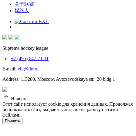
关于联赛
聯絡人
Supreme hockey league
Tel:
+7 (495) 647-71-11
E-mail:
vhl@fhr.ru
Address: 115280, Moscow, Avtozavodskaya str., 20 bldg 1
Наверх
Этот сайт использует cookie для хранения данных. Продолжая
использовать сайт, вы даете согласие на работу с этими
файлами.
Принять