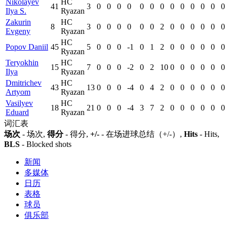
Nikolayev
HC
41
3
0
0
0
0
0
0
0
0
0
0
0
0
0
Ilya S.
Ryazan
Zakurin
HC
8
3
0
0
0
0
0
0
2
0
0
0
0
0
0
Evgeny
Ryazan
HC
Popov Daniil
45
5
0
0
0
-1
0
1
2
0
0
0
0
0
0
Ryazan
Teryokhin
HC
15
7
0
0
0
-2
0
2
10
0
0
0
0
0
0
Ilya
Ryazan
Dmitrichev
HC
43
13
0
0
0
-4
0
4
2
0
0
0
0
0
0
Artyom
Ryazan
Vasilyev
HC
18
21
0
0
0
-4
3
7
2
0
0
0
0
0
0
Eduard
Ryazan
词汇表
场次
- 场次,
得分
- 得分,
+/-
- 在场进球总结（+/-）,
Hits
- Hits,
BLS
- Blocked shots
新闻
多媒体
日历
表格
球员
俱乐部