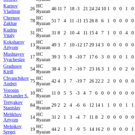
Karpov
HC
26
46
11
7
18
-3
21
24
24
10
1
0
0
1
0
Vladimir
Ryazan
Chernov
HC
78
51
7
4
11
-11
15
26
8
6
1
0
0
0
0
Zakhar
Ryazan
Kudrin
HC
31
31
8
2
10
-4
11
15
4
7
1
0
0
4
0
Vitaly
Ryazan
Koksharov
HC
13
49
3
7
10
-12
17
29
14
3
0
0
0
0
0
Artyom
Ryazan
Mushtayev
HC
17
39
3
5
8
-10
7
17
6
3
0
0
0
1
0
Vyacheslav
Ryazan
Gradusov
HC
54
38
4
3
7
-16
7
23
16
3
1
0
0
2
0
Kirill
Ryazan
Chvanchikov
HC
75
42
4
3
7
-19
7
26
22
2
2
0
0
0
0
Andrei
Ryazan
Voronin
HC
10
11
0
5
5
-3
4
7
6
0
0
0
0
0
0
Alexander S.
Ryazan
Tretyakov
HC
84
29
2
2
4
-6
6
12
14
1
1
0
0
1
1
Stanislav
Ryazan
Melikhov
HC
14
31
2
1
3
-4
7
11
8
2
0
0
0
0
0
Artyom
Ryazan
Melnikov
HC
19
44
2
1
3
-9
5
14
16
2
0
0
0
0
1
Sergei
Ryazan