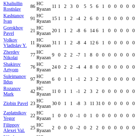
Khaliullin
HC
86
11
1
2
3
0
5
5
6
1
0
0
0
0
0
Rostislav
Ryazan
Kashtanov
HC
91
15
1
1
2
-4
2
6
0
1
0
0
0
0
0
Ivan
Ryazan
Gorokhov
HC
21
20
1
1
2
-8
6
14
6
1
0
0
0
0
0
Pavel
Ryazan
Volkov
HC
11
31
1
1
2
-8
4
12
6
1
0
0
0
0
0
Vladislav Y.
Ryazan
Zherdev
HC
77
9
0
2
2
-7
1
8
0
0
0
0
0
0
0
Nikolai
Ryazan
Shakirov
HC
76
24
0
2
2
-4
4
8
0
0
0
0
0
0
0
Artyom
Ryazan
Suleimanov
HC
97
6
0
1
1
-1
2
3
2
0
0
0
0
0
0
Ildus
Ryazan
Rozanov
HC
42
11
0
1
1
-1
2
3
2
0
0
0
0
0
0
Mark
Ryazan
HC
Zlobin Pavel
23
30
0
1
1
-8
3
11
31
0
0
0
0
0
0
Ryazan
Zaplatnikov
HC
22
1
0
0
0
-1
0
1
0
0
0
0
0
0
0
Yegor
Ryazan
Filippov
HC
25
2
0
0
0
-2
0
2
2
0
0
0
0
0
0
Alexei Val.
Ryazan