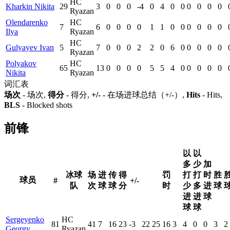
HC
Kharkin Nikita
29
3
0
0
0
-4
0
4
0
0
0
0
0
0
Ryazan
Olendarenko
HC
7
6
0
0
0
0
1
1
0
0
0
0
0
0
Ilya
Ryazan
HC
Gulyayev Ivan
5
7
0
0
0
2
2
0
6
0
0
0
0
0
Ryazan
Polyakov
HC
65
13
0
0
0
0
5
5
4
0
0
0
0
0
Nikita
Ryazan
词汇表
场次
- 场次,
得分
- 得分,
+/-
- 在场进球总结（+/-）,
Hits
- Hits,
BLS
- Blocked shots
前锋
以
以
多
少
加
冰球
场
进
传
得
罚
打
打
时
胜
球员
#
+/-
队
次
球
球
分
时
少
多
进
球
进
进
球
球
球
Sergeyenko
HC
81
41
7
16
23
-3
22
25
16
3
4
0
0
3
2
Georgy
Ryazan