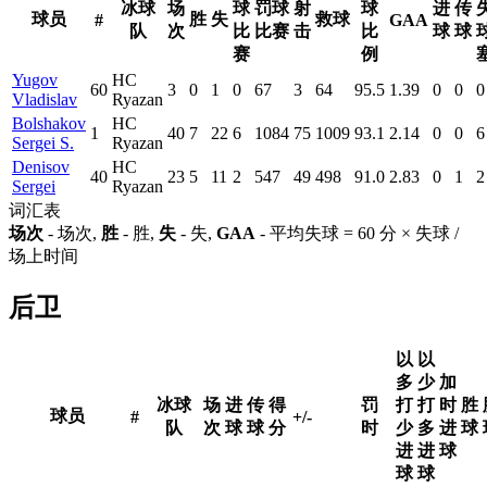
冰球
场
球
罚球
射
球
进
传
球员
胜
失
救球
#
GAA
队
次
比
比赛
击
比
球
球
赛
例
Yugov
HC
60
3
0
1
0
67
3
64
95.5
1.39
0
0
0
Vladislav
Ryazan
Bolshakov
HC
1
40
7
22
6
1084
75
1009
93.1
2.14
0
0
6
Sergei S.
Ryazan
Denisov
HC
40
23
5
11
2
547
49
498
91.0
2.83
0
1
2
Sergei
Ryazan
词汇表
场次
- 场次,
胜
- 胜,
失
- 失,
GAA
- 平均失球 = 60 分 × 失球 /
场上时间
后卫
以
以
多
少
加
冰球
场
进
传
得
罚
打
打
时
胜
球员
#
+/-
队
次
球
球
分
时
少
多
进
球
进
进
球
球
球