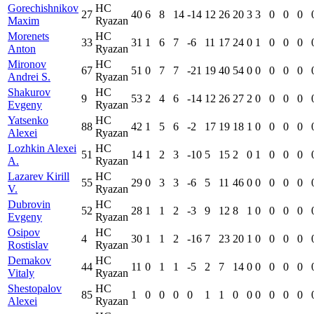
Gorechishnikov
HC
27
40
6
8
14
-14
12
26
20
3
3
0
0
0
Maxim
Ryazan
Morenets
HC
33
31
1
6
7
-6
11
17
24
0
1
0
0
0
Anton
Ryazan
Mironov
HC
67
51
0
7
7
-21
19
40
54
0
0
0
0
0
Andrei S.
Ryazan
Shakurov
HC
9
53
2
4
6
-14
12
26
27
2
0
0
0
0
Evgeny
Ryazan
Yatsenko
HC
88
42
1
5
6
-2
17
19
18
1
0
0
0
0
Alexei
Ryazan
Lozhkin Alexei
HC
51
14
1
2
3
-10
5
15
2
0
1
0
0
0
A.
Ryazan
Lazarev Kirill
HC
55
29
0
3
3
-6
5
11
46
0
0
0
0
0
V.
Ryazan
Dubrovin
HC
52
28
1
1
2
-3
9
12
8
1
0
0
0
0
Evgeny
Ryazan
Osipov
HC
4
30
1
1
2
-16
7
23
20
1
0
0
0
0
Rostislav
Ryazan
Demakov
HC
44
11
0
1
1
-5
2
7
14
0
0
0
0
0
Vitaly
Ryazan
Shestopalov
HC
85
1
0
0
0
0
1
1
0
0
0
0
0
0
Alexei
Ryazan