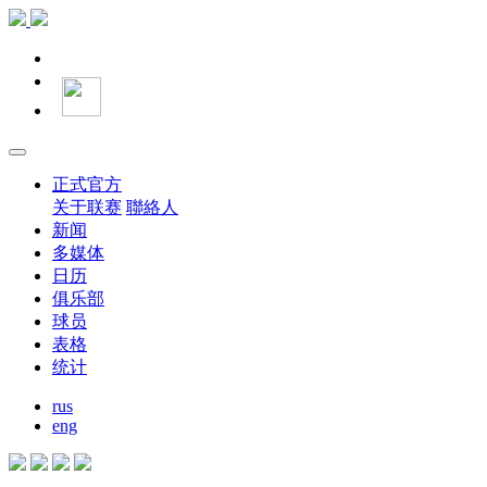
正式官方
关于联赛
聯絡人
新闻
多媒体
日历
俱乐部
球员
表格
统计
rus
eng