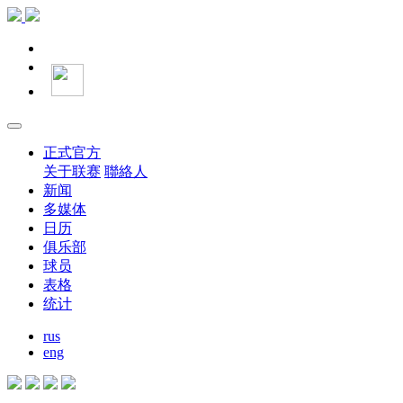
正式官方
关于联赛
聯絡人
新闻
多媒体
日历
俱乐部
球员
表格
统计
rus
eng