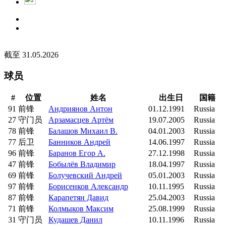
截至 31.05.2026
球员
#
位置
姓名
出生日
国籍
91
前锋
Андриянов Антон
01.12.1991
Russia
27
守门员
Арзамасцев Артём
19.07.2005
Russia
78
前锋
Балашов Михаил В.
04.01.2003
Russia
77
后卫
Банников Андрей
14.06.1997
Russia
96
前锋
Баранов Егор А.
27.12.1998
Russia
47
前锋
Бобылёв Владимир
18.04.1997
Russia
69
前锋
Болучевский Андрей
05.01.2003
Russia
97
前锋
Борисенков Александр
10.11.1995
Russia
87
前锋
Карапетян Давид
25.04.2003
Russia
71
前锋
Колмыков Максим
25.08.1999
Russia
31
守门员
Кудашев Данил
10.11.1996
Russia