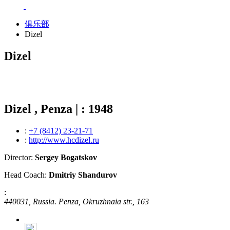
俱乐部
Dizel
Dizel
Dizel , Penza | : 1948
:
+7 (8412) 23-21-71
:
http://www.hcdizel.ru
Director:
Sergey Bogatskov
Head Coach:
Dmitriy Shandurov
:
440031, Russia. Penza, Okruzhnaia str., 163