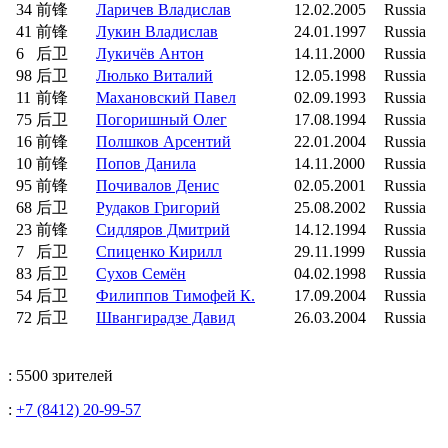
34
前锋
Ларичев Владислав
12.02.2005
Russia
41
前锋
Лукин Владислав
24.01.1997
Russia
6
后卫
Лукичёв Антон
14.11.2000
Russia
98
后卫
Люлько Виталий
12.05.1998
Russia
11
前锋
Махановский Павел
02.09.1993
Russia
75
后卫
Погоришный Олег
17.08.1994
Russia
16
前锋
Полшков Арсентий
22.01.2004
Russia
10
前锋
Попов Данила
14.11.2000
Russia
95
前锋
Почивалов Денис
02.05.2001
Russia
68
后卫
Рудаков Григорий
25.08.2002
Russia
23
前锋
Сидляров Дмитрий
14.12.1994
Russia
7
后卫
Спиценко Кирилл
29.11.1999
Russia
83
后卫
Сухов Семён
04.02.1998
Russia
54
后卫
Филиппов Тимофей К.
17.09.2004
Russia
72
后卫
Швангирадзе Давид
26.03.2004
Russia
: 5500 зрителей
:
+7 (8412) 20-99-57